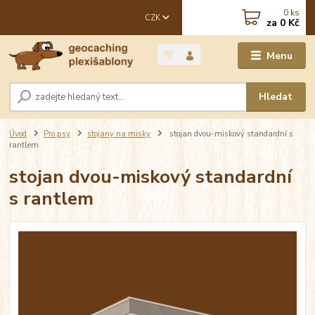
0
ks
CZK
za
0 Kč
Menu
Hledat
Úvod
Pro psy
stojany na misky
stojan dvou-miskový standardní s
rantlem
stojan dvou-miskový standardní
s rantlem