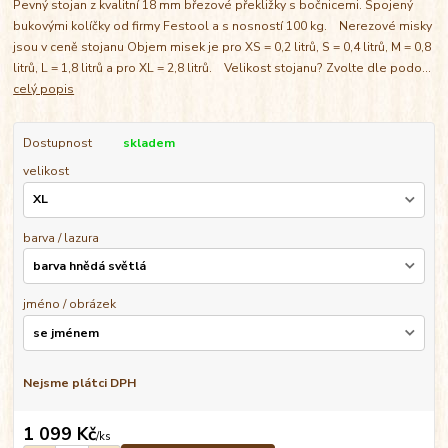
Pevný stojan z kvalitní 18 mm březové překližky s bočnicemi. Spojený
bukovými kolíčky od firmy Festool a s nosností 100 kg. Nerezové misky
jsou v ceně stojanu Objem misek je pro XS = 0,2 litrů, S = 0,4 litrů, M = 0,8
litrů, L = 1,8 litrů a pro XL = 2,8 litrů. Velikost stojanu? Zvolte dle podo...
celý popis
Dostupnost
skladem
velikost
barva / lazura
jméno / obrázek
Nejsme plátci DPH
1 099 Kč
/
ks