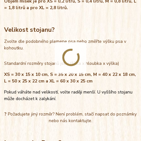
Objem misek je pro XS = 0,2 litrů, S = 0,4 litrů, M = 0,8 litrů, L
= 1,8 litrů a pro XL = 2,8 litrů.
Velikost stojanu?
Zvolte dle podobného plemene psa nebo změřte výšku psa v
kohoutku.
Standardní rozměry stojanů jsou (šířka x hloubka x výška)
XS = 30 x 15 x 10 cm, S = 35 x 20 x 15 cm, M = 40 x 22 x 18 cm,
L = 50 x 25 x 22 cm a XL = 60 x 30 x 25 cm
Pokud váháte nad velikostí, volte raději menší. U vyššího stojanu
může docházet k zalykání.
?
Požadujete jiný rozměr? Není problém, stačí napsat do poznámky
nebo nás kontaktujte.