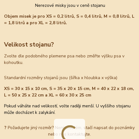
Nerezové misky jsou v ceně stojanu
Objem misek je pro XS = 0,2 litrů, S = 0,4 litrů, M = 0,8 litrů, L
= 1,8 litrů a pro XL = 2,8 litrů.
Velikost stojanu?
Zvolte dle podobného plemene psa nebo změřte výšku psa v
kohoutku.
Standardní rozměry stojanů jsou (šířka x hloubka x výška)
XS = 30 x 15 x 10 cm, S = 35 x 20 x 15 cm, M = 40 x 22 x 18 cm,
L = 50 x 25 x 22 cm a XL = 60 x 30 x 25 cm
Pokud váháte nad velikostí, volte raději menší. U vyššího stojanu
může docházet k zalykání.
?
Požadujete jiný rozměr? Není problém, stačí napsat do poznámky
nebo nás kontaktujte.