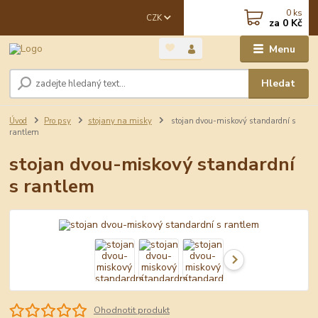
0
ks
CZK
za
0 Kč
Menu
Hledat
Úvod
Pro psy
stojany na misky
stojan dvou-miskový standardní s
rantlem
stojan dvou-miskový standardní
s rantlem
Ohodnotit produkt