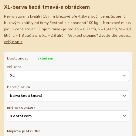
XL-barva šedá tmavá-s obrázkem
Pevný stojan z kvalitní 18 mm březové překližky s bočnicemi. Spojený
bukovými kolíčky od firmy Festool a s nosností 100 kg. Nerezové misky
jsou v ceně stojanu Objem misek je pro XS = 0,2 litrů, S = 0,4 litrů, M = 0,8
litrů, L = 1,8 litrů a pro XL = 2,8 litrů. Velikost stojanu? Zvolte dle podo...
celý popis
Dostupnost
skladem
velikost
barva / lazura
jméno / obrázek
Nejsme plátci DPH