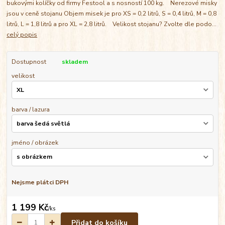
bukovými kolíčky od firmy Festool a s nosností 100 kg. Nerezové misky
jsou v ceně stojanu Objem misek je pro XS = 0,2 litrů, S = 0,4 litrů, M = 0,8
litrů, L = 1,8 litrů a pro XL = 2,8 litrů. Velikost stojanu? Zvolte dle podo...
celý popis
Dostupnost
skladem
velikost
barva / lazura
jméno / obrázek
Nejsme plátci DPH
1 199 Kč
/
ks
Přidat do košíku