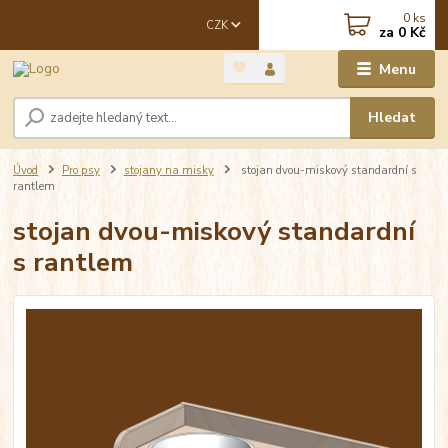
0
ks
CZK
za
0 Kč
Menu
Hledat
Úvod
Pro psy
stojany na misky
stojan dvou-miskový standardní s
rantlem
stojan dvou-miskový standardní
s rantlem