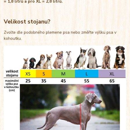
= 1,8 litrů a pro XL = 2,8 litrů.
Velikost stojanu?
Zvolte dle podobného plemene psa nebo změřte výšku psa v
kohoutku.