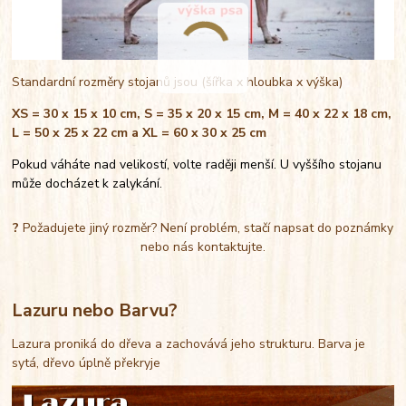
Standardní rozměry stojanů jsou (šířka x hloubka x výška)
XS = 30 x 15 x 10 cm, S = 35 x 20 x 15 cm, M = 40 x 22 x 18 cm,
L = 50 x 25 x 22 cm a XL = 60 x 30 x 25 cm
Pokud váháte nad velikostí, volte raději menší. U vyššího stojanu
může docházet k zalykání.
?
Požadujete jiný rozměr? Není problém, stačí napsat do poznámky
nebo nás kontaktujte.
Lazuru nebo Barvu?
Lazura proniká do dřeva a zachovává jeho strukturu. Barva je
sytá, dřevo úplně překryje