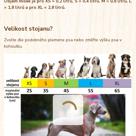
Objem misek je pro XS = 0,2 litrů, S = 0,4 litrů, M = 0,8 litrů, L
= 1,8 litrů a pro XL = 2,8 litrů.
Velikost stojanu?
Zvolte dle podobného plemene psa nebo změřte výšku psa v
kohoutku.