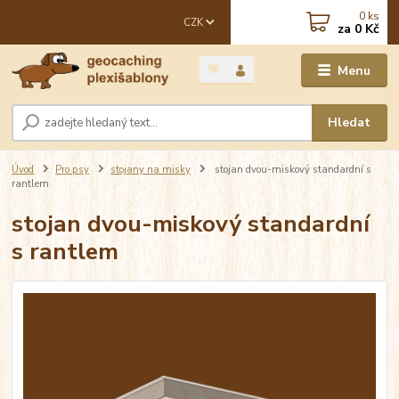
0
ks
CZK
za
0 Kč
Menu
Hledat
Úvod
Pro psy
stojany na misky
stojan dvou-miskový standardní s
rantlem
stojan dvou-miskový standardní
s rantlem