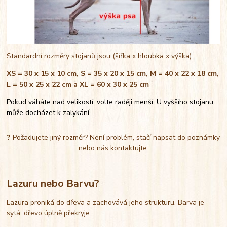
Standardní rozměry stojanů jsou (šířka x hloubka x výška)
XS = 30 x 15 x 10 cm, S = 35 x 20 x 15 cm, M = 40 x 22 x 18 cm,
L = 50 x 25 x 22 cm a XL = 60 x 30 x 25 cm
Pokud váháte nad velikostí, volte raději menší. U vyššího stojanu
může docházet k zalykání.
?
Požadujete jiný rozměr? Není problém, stačí napsat do poznámky
nebo nás kontaktujte.
Lazuru nebo Barvu?
Lazura proniká do dřeva a zachovává jeho strukturu. Barva je
sytá, dřevo úplně překryje