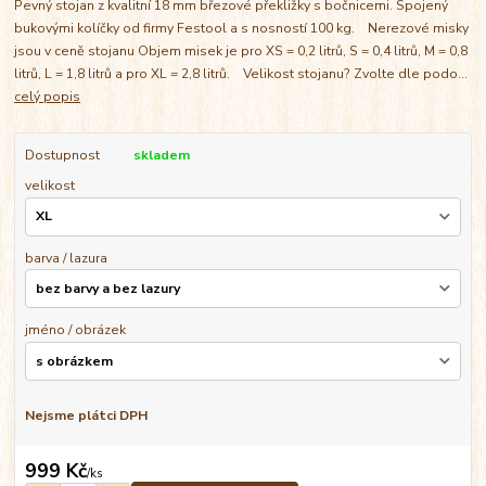
Pevný stojan z kvalitní 18 mm březové překližky s bočnicemi. Spojený
bukovými kolíčky od firmy Festool a s nosností 100 kg. Nerezové misky
jsou v ceně stojanu Objem misek je pro XS = 0,2 litrů, S = 0,4 litrů, M = 0,8
litrů, L = 1,8 litrů a pro XL = 2,8 litrů. Velikost stojanu? Zvolte dle podo...
celý popis
Dostupnost
skladem
velikost
barva / lazura
jméno / obrázek
Nejsme plátci DPH
999 Kč
/
ks