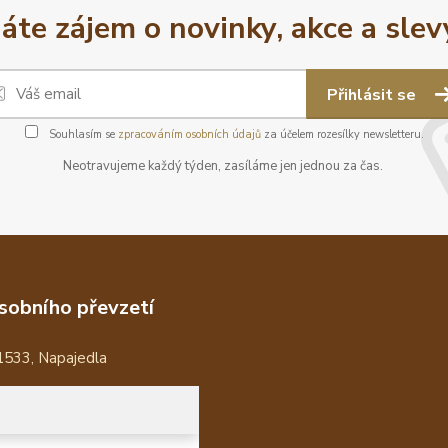
áte zájem o novinky, akce a slev
Přihlásit se
Souhlasím se
zpracováním osobních údajů
za účelem rozesílky newsletteru.
Neotravujeme každý týden, zasíláme jen jednou za čas.
sobního převzetí
1533, Napajedla