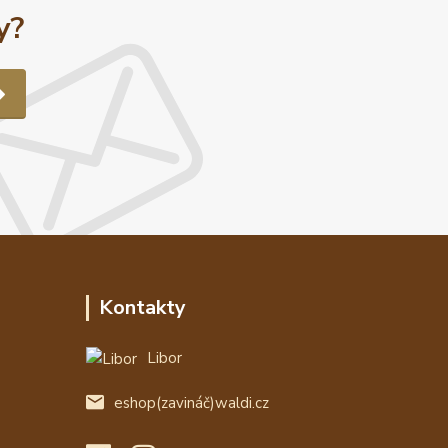
y?
Kontakty
Libor
eshop(zavináč)waldi.cz