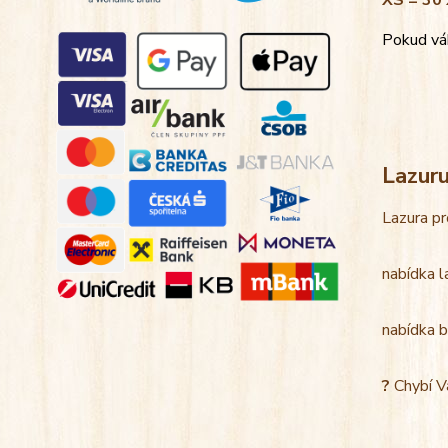
XS = 30 
Pokud váh
Lazur
Lazura pr
nabídka l
nabídka b
?
Chybí V