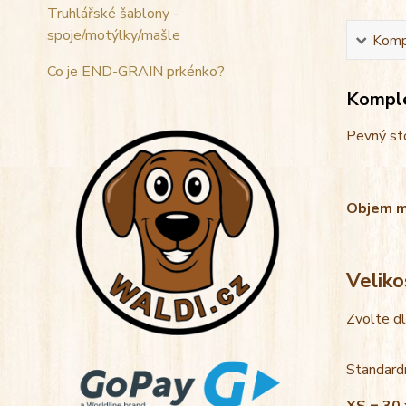
Truhlářské šablony -
spoje/motýlky/mašle
Kompl
Co je END-GRAIN prkénko?
Komple
Pevný sto
Objem mis
Veliko
Zvolte d
Standardn