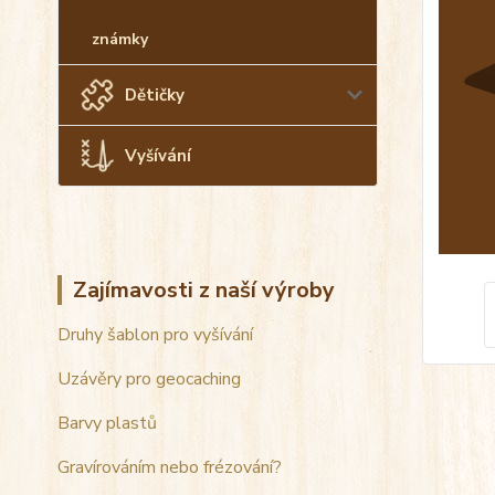
známky
Dětičky
Vyšívání
Zajímavosti z naší výroby
Druhy šablon pro vyšívání
Uzávěry pro geocaching
Barvy plastů
Gravírováním nebo frézování?