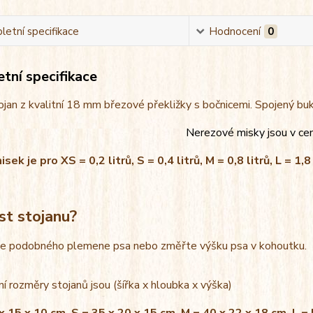
etní specifikace
Hodnocení
0
tní specifikace
jan z kvalitní 18 mm březové překližky s bočnicemi. Spojený bu
Nerezové misky jsou v ce
ek je pro XS = 0,2 litrů, S = 0,4 litrů, M = 0,8 litrů, L = 1,8 
st stojanu?
le podobného plemene psa nebo změřte výšku psa v kohoutku.
í rozměry stojanů jsou (šířka x hloubka x výška)