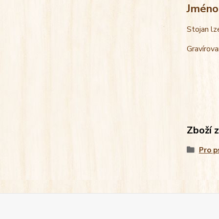
Jméno
Stojan lz
Gravírova
Zboží 
Pro p