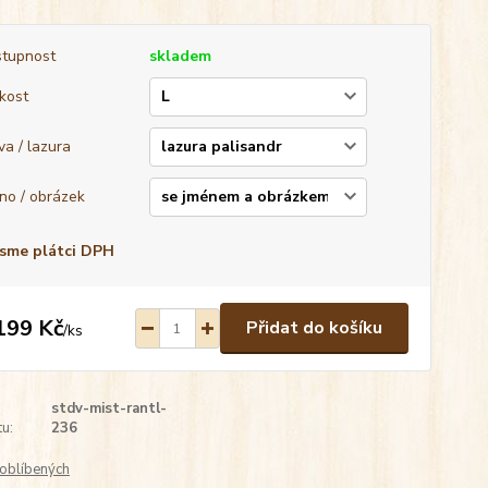
tupnost
skladem
ikost
va / lazura
no / obrázek
sme plátci DPH
199 Kč
Přidat do košíku
/
ks
stdv-mist-rantl-
u:
236
oblíbených