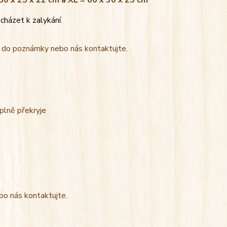
 50 x 25 x 22 cm a XL = 60 x 30 x 25 cm
cházet k zalykání.
t do poznámky nebo nás kontaktujte.
úplně překryje
bo nás kontaktujte.