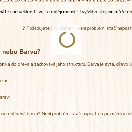
x 15 x 10 cm, S = 35 x 20 x 15 cm, M = 40 x 22 x 18 cm, L =
áte nad velikostí, volte raději menší. U vyššího stojanu může do
?
Požadujete jiný rozměr? Není problém, stačí napsa
u nebo Barvu?
oniká do dřeva a zachovává jeho strukturu. Barva je sytá, dřevo 
azur:
arev:
aše oblíbená barva? Není problém, stačí napsat do poznámky ne