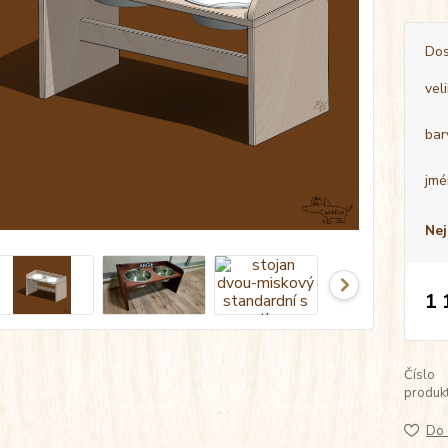
Dos
vel
bar
jmé
Nej
1 
Číslo
produkt
Do 