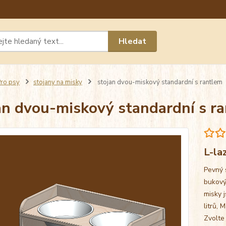
Máte 
Hledat
chat n
ro psy
stojany na misky
stojan dvou-miskový standardní s rantlem
an dvou-miskový standardní s r
L-la
Pevný 
bukový
misky j
litrů, 
Zvolte