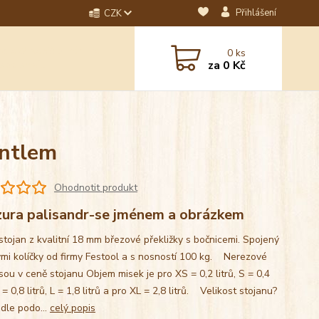
Přihlášení
CZK
dotaz? Napište nám na
0
ks
ebo email.
za
0 Kč
antlem
Ohodnotit produkt
zura palisandr-se jménem a obrázkem
stojan z kvalitní 18 mm březové překližky s bočnicemi. Spojený
mi kolíčky od firmy Festool a s nosností 100 kg. Nerezové
sou v ceně stojanu Objem misek je pro XS = 0,2 litrů, S = 0,4
M = 0,8 litrů, L = 1,8 litrů a pro XL = 2,8 litrů. Velikost stojanu?
 dle podo...
celý popis