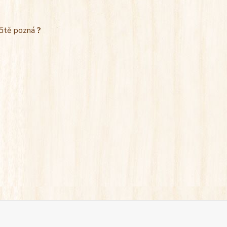
rčitě pozná
?