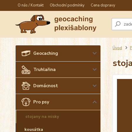
O nás / Kontakt
Obchodní podmínky
Cena dopravy
Úvod
P
Geocaching
stoj
Truhlařina
Domácnost
Pro psy
stojany na misky
kousátka