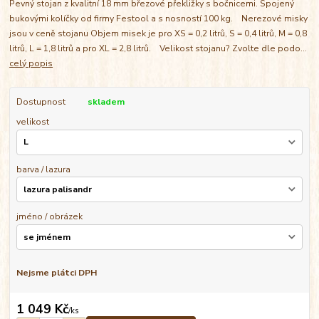
Pevný stojan z kvalitní 18 mm březové překližky s bočnicemi. Spojený
bukovými kolíčky od firmy Festool a s nosností 100 kg. Nerezové misky
jsou v ceně stojanu Objem misek je pro XS = 0,2 litrů, S = 0,4 litrů, M = 0,8
litrů, L = 1,8 litrů a pro XL = 2,8 litrů. Velikost stojanu? Zvolte dle podo...
celý popis
Dostupnost
skladem
velikost
barva / lazura
jméno / obrázek
Nejsme plátci DPH
1 049 Kč
/
ks