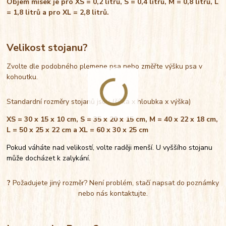
Objem misek je pro XS = 0,2 litrů, S = 0,4 litrů, M = 0,8 litrů, L
= 1,8 litrů a pro XL = 2,8 litrů.
Velikost stojanu?
Zvolte dle podobného plemene psa nebo změřte výšku psa v
kohoutku.
Standardní rozměry stojanů jsou (šířka x hloubka x výška)
XS = 30 x 15 x 10 cm, S = 35 x 20 x 15 cm, M = 40 x 22 x 18 cm,
L = 50 x 25 x 22 cm a XL = 60 x 30 x 25 cm
Pokud váháte nad velikostí, volte raději menší. U vyššího stojanu
může docházet k zalykání.
?
Požadujete jiný rozměr? Není problém, stačí napsat do poznámky
nebo nás kontaktujte.