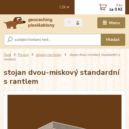
0
ks
CZK
za
0 Kč
Menu
Hledat
Úvod
Pro psy
stojany na misky
stojan dvou-miskový standardní s
rantlem
stojan dvou-miskový standardní
s rantlem