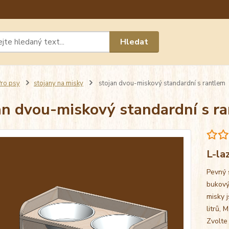
Máte 
Hledat
chat n
ro psy
stojany na misky
stojan dvou-miskový standardní s rantlem
an dvou-miskový standardní s r
L-la
Pevný 
bukový
misky j
litrů, 
Zvolte