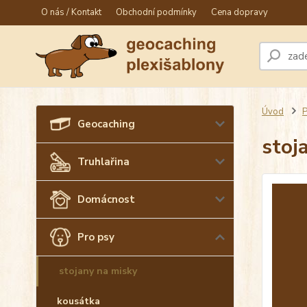
O nás / Kontakt
Obchodní podmínky
Cena dopravy
Úvod
P
Geocaching
stoj
Truhlařina
Domácnost
Pro psy
stojany na misky
kousátka