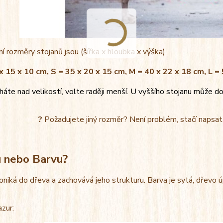
í rozměry stojanů jsou (šířka x hloubka x výška)
x 15 x 10 cm, S = 35 x 20 x 15 cm, M = 40 x 22 x 18 cm, L =
áte nad velikostí, volte raději menší. U vyššího stojanu může do
?
Požadujete jiný rozměr? Není problém, stačí napsa
u nebo Barvu?
oniká do dřeva a zachovává jeho strukturu. Barva je sytá, dřevo 
azur: