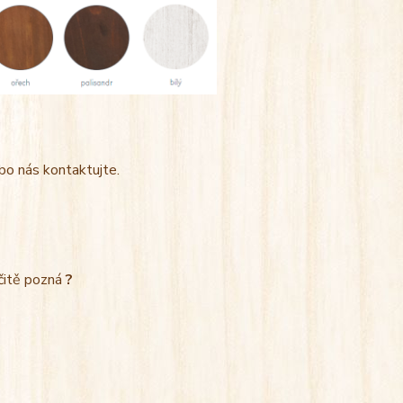
bo nás kontaktujte.
rčitě pozná
?