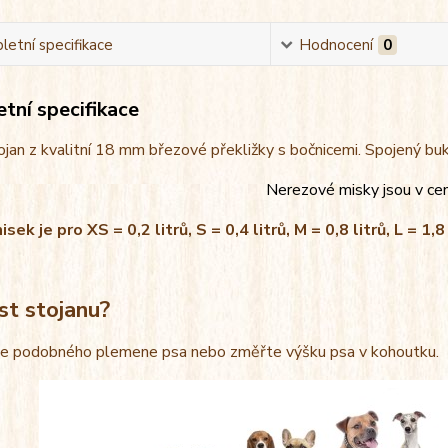
etní specifikace
Hodnocení
0
tní specifikace
jan z kvalitní 18 mm březové překližky s bočnicemi. Spojený bu
Nerezové misky jsou v ce
ek je pro XS = 0,2 litrů, S = 0,4 litrů, M = 0,8 litrů, L = 1,8 
st stojanu?
le podobného plemene psa nebo změřte výšku psa v kohoutku.