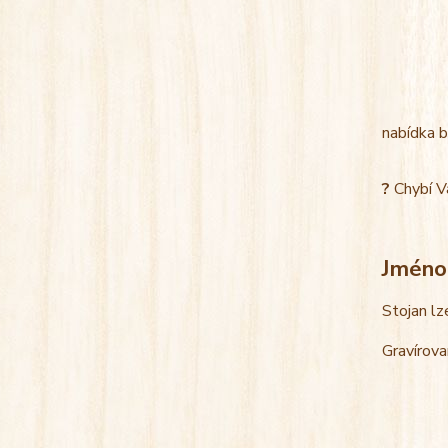
nabídka b
?
Chybí V
Jméno
Stojan lz
Gravírova