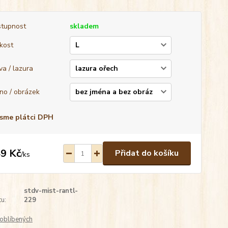
tupnost
skladem
ikost
va / lazura
no / obrázek
sme plátci DPH
9 Kč
Přidat do košíku
/
ks
stdv-mist-rantl-
u:
229
oblíbených