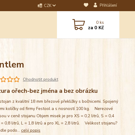
Přihlášení
CZK
dotaz? Napište nám na
0
ks
ebo email.
za
0 Kč
antlem
Ohodnotit produkt
zura ořech-bez jména a bez obrázku
stojan z kvalitní 18 mm březové překližky s bočnicemi. Spojený
mi kolíčky od firmy Festool a s nosností 100 kg. Nerezové
sou v ceně stojanu Objem misek je pro XS = 0,2 litrů, S = 0,4
M = 0,8 litrů, L = 1,8 litrů a pro XL = 2,8 litrů. Velikost stojanu?
 dle podo...
celý popis