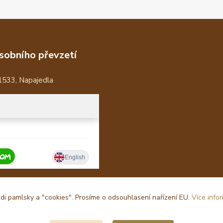
sobního převzetí
1533, Napajedla
i pamlsky a "cookies". Prosíme o odsouhlasení nařízení EU.
Více info