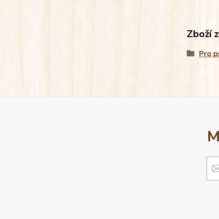
Zboží 
Pro p
M