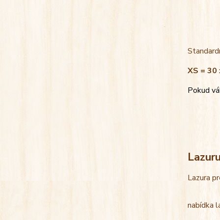
Standardn
XS = 30 
Pokud váh
Lazur
Lazura pr
nabídka l