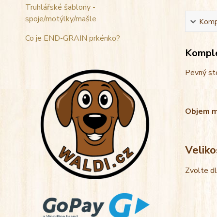
Truhlářské šablony -
spoje/motýlky/mašle
Kompl
Co je END-GRAIN prkénko?
Komple
Pevný sto
Objem mis
Veliko
Zvolte d