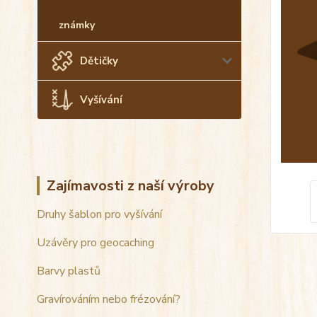
známky
Dětičky
Vyšívání
Zajímavosti z naší výroby
Druhy šablon pro vyšívání
Uzávěry pro geocaching
Barvy plastů
Gravírováním nebo frézování?