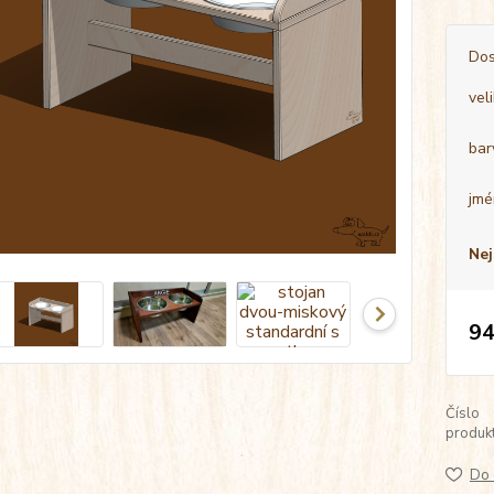
Dos
vel
bar
jmé
Nej
94
Číslo
produkt
Do 