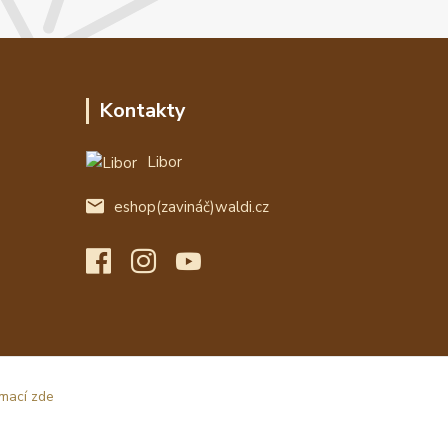
Kontakty
Libor
eshop(zavináč)waldi.cz
rmací zde