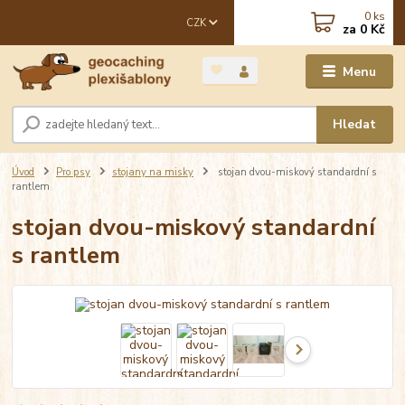
0
ks
CZK
za
0 Kč
Menu
Hledat
Úvod
Pro psy
stojany na misky
stojan dvou-miskový standardní s
rantlem
stojan dvou-miskový standardní
s rantlem