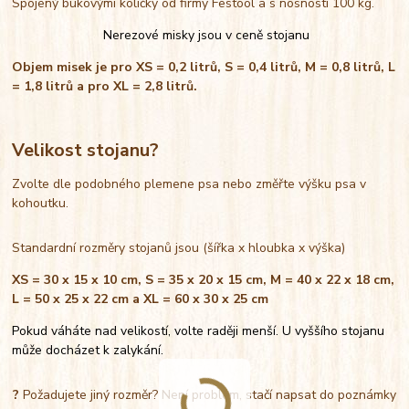
Spojený bukovými kolíčky od firmy Festool a s nosností 100 kg.
Nerezové misky jsou v ceně stojanu
Objem misek je pro XS = 0,2 litrů, S = 0,4 litrů, M = 0,8 litrů, L
= 1,8 litrů a pro XL = 2,8 litrů.
Velikost stojanu?
Zvolte dle podobného plemene psa nebo změřte výšku psa v
kohoutku.
Standardní rozměry stojanů jsou (šířka x hloubka x výška)
XS = 30 x 15 x 10 cm, S = 35 x 20 x 15 cm, M = 40 x 22 x 18 cm,
L = 50 x 25 x 22 cm a XL = 60 x 30 x 25 cm
Pokud váháte nad velikostí, volte raději menší. U vyššího stojanu
může docházet k zalykání.
?
Požadujete jiný rozměr? Není problém, stačí napsat do poznámky