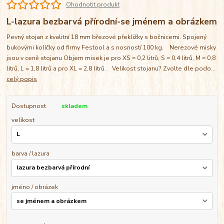
Ohodnotit produkt
L-lazura bezbarvá přírodní-se jménem a obrázkem
Pevný stojan z kvalitní 18 mm březové překližky s bočnicemi. Spojený
bukovými kolíčky od firmy Festool a s nosností 100 kg. Nerezové misky
jsou v ceně stojanu Objem misek je pro XS = 0,2 litrů, S = 0,4 litrů, M = 0,8
litrů, L = 1,8 litrů a pro XL = 2,8 litrů. Velikost stojanu? Zvolte dle podo...
celý popis
Dostupnost
skladem
velikost
barva / lazura
jméno / obrázek