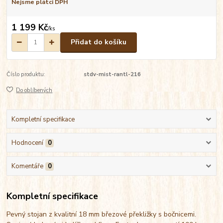
Nejsme plátci DPH
1 199 Kč
/
ks
Přidat do košíku
Číslo produktu:
stdv-mist-rantl-216
Do oblíbených
Kompletní specifikace
Hodnocení
0
Komentáře
0
Kompletní specifikace
Pevný stojan z kvalitní 18 mm březové překližky s bočnicemi.