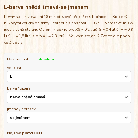
L-barva hnědá tmavá-se jménem
Pevný stojan z kvalitní 18 mm březové překližky s bočnicemi. Spojený
bukovými kolíčky od firmy Festool a s nosností 100 kg. Nerezové misky
jsou v ceně stojanu Objem misek je pro XS = 0,2 litrů, S = 0,4 litrů, M = 0,8
litrů, L = 1,8 litrů a pro XL = 2,8 litrů. Velikost stojanu? Zvolte dle podo...
celý popis
Dostupnost
skladem
velikost
barva / lazura
jméno / obrázek
Nejsme plátci DPH