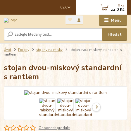
0
ks
CZK
za
0 Kč
Menu
Hledat
Úvod
Pro psy
stojany na misky
stojan dvou-miskový standardní s
rantlem
stojan dvou-miskový standardní
s rantlem
Ohodnotit produkt