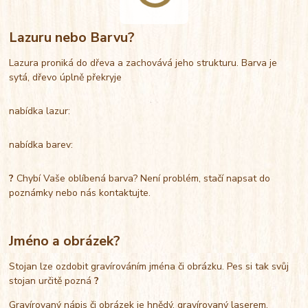
Lazuru nebo Barvu?
Lazura proniká do dřeva a zachovává jeho strukturu. Barva je
sytá, dřevo úplně překryje
nabídka lazur:
nabídka barev:
?
Chybí Vaše oblíbená barva? Není problém, stačí napsat do
poznámky nebo nás kontaktujte.
Jméno a obrázek?
Stojan lze ozdobit gravírováním jména či obrázku. Pes si tak svůj
stojan určitě pozná
?
Gravírovaný nápis či obrázek je hnědý, gravírovaný laserem.