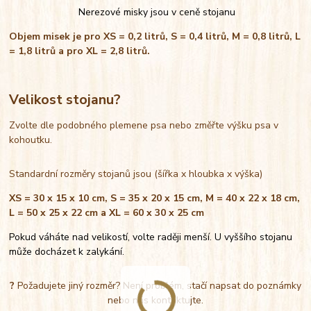
Nerezové misky jsou v ceně stojanu
Objem misek je pro XS = 0,2 litrů, S = 0,4 litrů, M = 0,8 litrů, L
= 1,8 litrů a pro XL = 2,8 litrů.
Velikost stojanu?
Zvolte dle podobného plemene psa nebo změřte výšku psa v
kohoutku.
Standardní rozměry stojanů jsou (šířka x hloubka x výška)
XS = 30 x 15 x 10 cm, S = 35 x 20 x 15 cm, M = 40 x 22 x 18 cm,
L = 50 x 25 x 22 cm a XL = 60 x 30 x 25 cm
Pokud váháte nad velikostí, volte raději menší. U vyššího stojanu
může docházet k zalykání.
?
Požadujete jiný rozměr? Není problém, stačí napsat do poznámky
nebo nás kontaktujte.