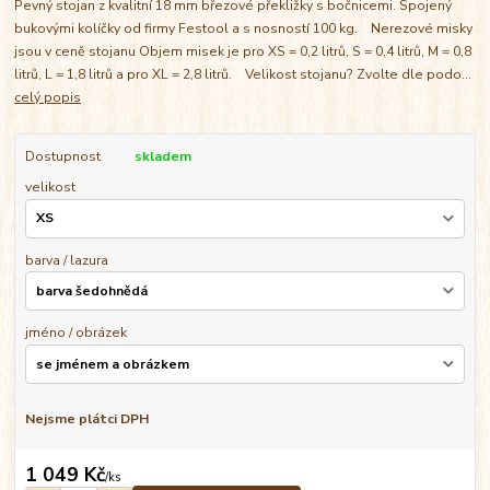
Pevný stojan z kvalitní 18 mm březové překližky s bočnicemi. Spojený
bukovými kolíčky od firmy Festool a s nosností 100 kg. Nerezové misky
jsou v ceně stojanu Objem misek je pro XS = 0,2 litrů, S = 0,4 litrů, M = 0,8
litrů, L = 1,8 litrů a pro XL = 2,8 litrů. Velikost stojanu? Zvolte dle podo...
celý popis
Dostupnost
skladem
velikost
barva / lazura
jméno / obrázek
Nejsme plátci DPH
1 049 Kč
/
ks