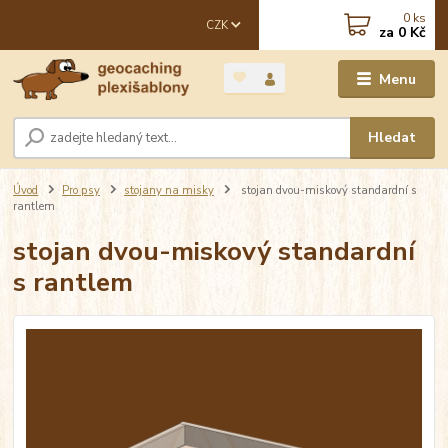
0
ks
CZK
za
0 Kč
Menu
Hledat
Úvod
Pro psy
stojany na misky
stojan dvou-miskový standardní s
rantlem
stojan dvou-miskový standardní
s rantlem