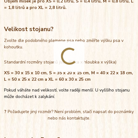
Objem misek je pro XS = 0,2 litrů, S = 0,4 litrů, M = 0,8 litrů, L
= 1,8 litrů a pro XL = 2,8 litrů.
Velikost stojanu?
Zvolte dle podobného plemene psa nebo změřte výšku psa v
kohoutku.
Standardní rozměry stojanů jsou (šířka x hloubka x výška)
XS = 30 x 15 x 10 cm, S = 35 x 20 x 15 cm, M = 40 x 22 x 18 cm,
L = 50 x 25 x 22 cm a XL = 60 x 30 x 25 cm
Pokud váháte nad velikostí, volte raději menší. U vyššího stojanu
může docházet k zalykání.
?
Požadujete jiný rozměr? Není problém, stačí napsat do poznámky
nebo nás kontaktujte.