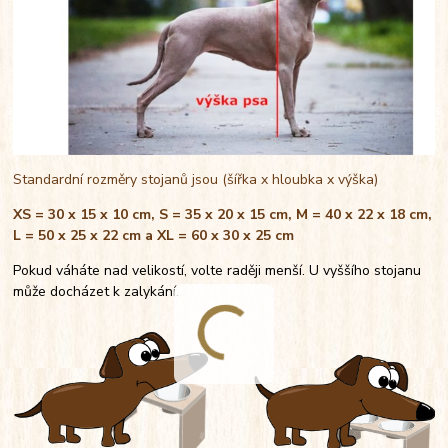
Standardní rozměry stojanů jsou (šířka x hloubka x výška)
XS = 30 x 15 x 10 cm, S = 35 x 20 x 15 cm, M = 40 x 22 x 18 cm,
L = 50 x 25 x 22 cm a XL = 60 x 30 x 25 cm
Pokud váháte nad velikostí, volte raději menší. U vyššího stojanu
může docházet k zalykání.