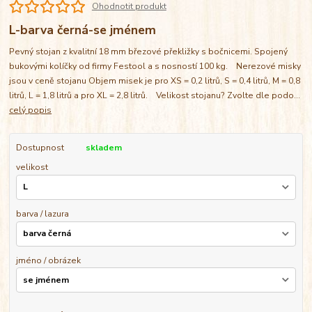
Ohodnotit produkt
L-barva černá-se jménem
Pevný stojan z kvalitní 18 mm březové překližky s bočnicemi. Spojený
bukovými kolíčky od firmy Festool a s nosností 100 kg. Nerezové misky
jsou v ceně stojanu Objem misek je pro XS = 0,2 litrů, S = 0,4 litrů, M = 0,8
litrů, L = 1,8 litrů a pro XL = 2,8 litrů. Velikost stojanu? Zvolte dle podo...
celý popis
Dostupnost
skladem
velikost
barva / lazura
jméno / obrázek