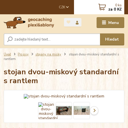
0
ks
CZK
za
0 Kč
Menu
Hledat
Úvod
Pro psy
stojany na misky
stojan dvou-miskový standardní s
rantlem
stojan dvou-miskový standardní
s rantlem