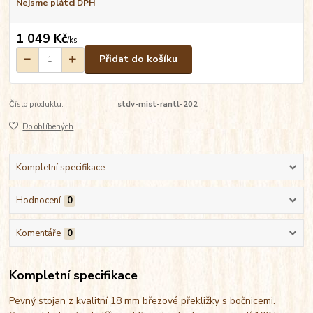
Nejsme plátci DPH
1 049 Kč
/
ks
Přidat do košíku
Číslo produktu:
stdv-mist-rantl-202
Do oblíbených
Kompletní specifikace
Hodnocení
0
Komentáře
0
Kompletní specifikace
Pevný stojan z kvalitní 18 mm březové překližky s bočnicemi.