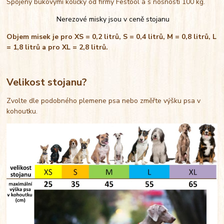
Spojený bukovými kolíčky od firmy Festool a s nosností 100 kg.
Nerezové misky jsou v ceně stojanu
Objem misek je pro XS = 0,2 litrů, S = 0,4 litrů, M = 0,8 litrů, L
= 1,8 litrů a pro XL = 2,8 litrů.
Velikost stojanu?
Zvolte dle podobného plemene psa nebo změřte výšku psa v
kohoutku.