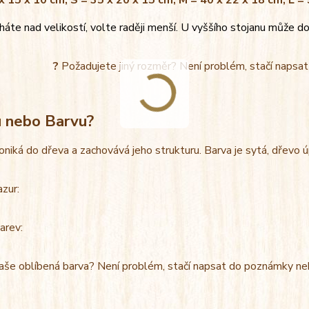
x 15 x 10 cm, S = 35 x 20 x 15 cm, M = 40 x 22 x 18 cm, L =
áte nad velikostí, volte raději menší. U vyššího stojanu může do
?
Požadujete jiný rozměr? Není problém, stačí napsa
u nebo Barvu?
oniká do dřeva a zachovává jeho strukturu. Barva je sytá, dřevo 
azur:
arev:
aše oblíbená barva? Není problém, stačí napsat do poznámky ne