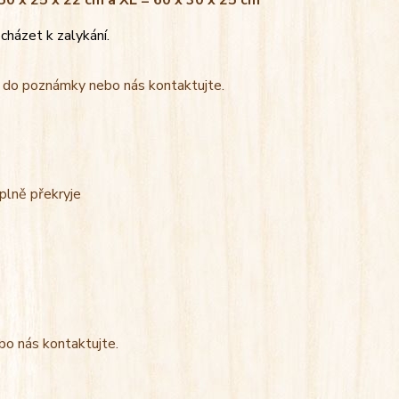
 50 x 25 x 22 cm a XL = 60 x 30 x 25 cm
cházet k zalykání.
t do poznámky nebo nás kontaktujte.
úplně překryje
bo nás kontaktujte.