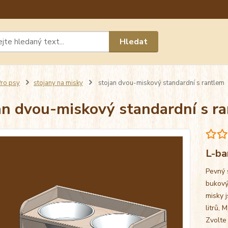
Máte 
Hledat
chat n
ro psy
stojany na misky
stojan dvou-miskový standardní s rantlem
an dvou-miskový standardní s r
L-ba
Pevný 
bukový
misky j
litrů, 
Zvolte