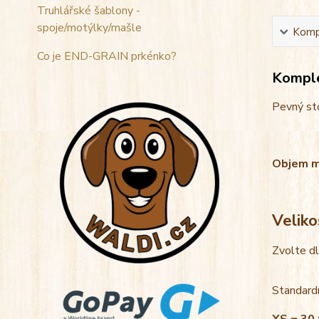
Truhlářské šablony -
spoje/motýlky/mašle
Kompl
Co je END-GRAIN prkénko?
Komple
Pevný sto
Objem mis
Veliko
Zvolte d
Standardn