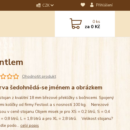
Přihlášení
CZK
dotaz? Napište nám na
0
ks
ebo email.
za
0 Kč
antlem
Ohodnotit produkt
rva šedohnědá-se jménem a obrázkem
stojan z kvalitní 18 mm březové překližky s bočnicemi. Spojený
mi kolíčky od firmy Festool a s nosností 100 kg. Nerezové
sou v ceně stojanu Objem misek je pro XS = 0,2 litrů, S = 0,4
M = 0,8 litrů, L = 1,8 litrů a pro XL = 2,8 litrů. Velikost stojanu?
 dle podo...
celý popis