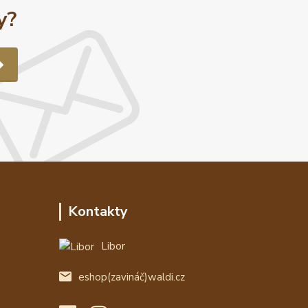
y?
Kontakty
Libor
eshop(zavináč)waldi.cz