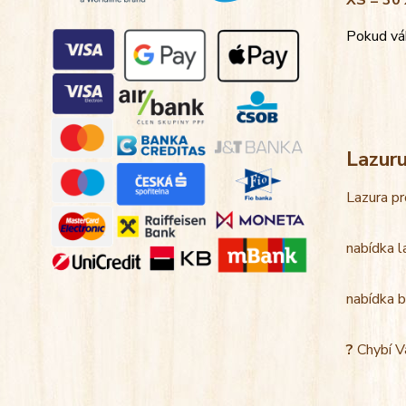
XS = 30 
Pokud váh
Lazur
Lazura pr
nabídka l
nabídka b
?
Chybí V