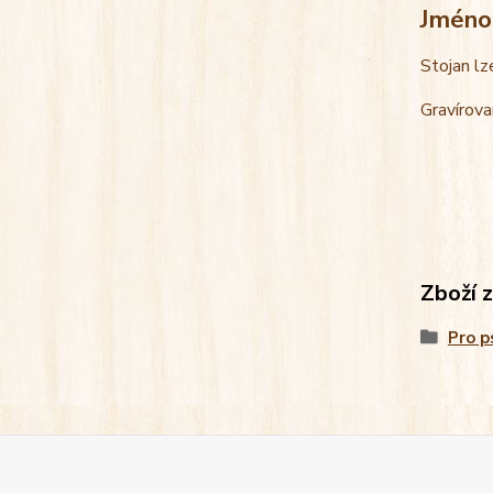
Jméno
Stojan lz
Gravírova
Zboží 
Pro p