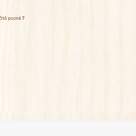
rčitě pozná
?