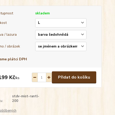
tupnost
skladem
ikost
va / lazura
no / obrázek
sme plátci DPH
199 Kč
Přidat do košíku
/
ks
stdv-mist-rantl-
u:
200
oblíbených