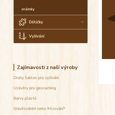
známky
Dětičky
Vyšívání
Zajímavosti z naší výroby
Druhy šablon pro vyšívání
Uzávěry pro geocaching
Barvy plastů
Gravírováním nebo frézování?