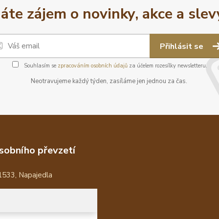
áte zájem o novinky, akce a slev
Přihlásit se
Souhlasím se
zpracováním osobních údajů
za účelem rozesílky newsletteru.
Neotravujeme každý týden, zasíláme jen jednou za čas.
sobního převzetí
1533, Napajedla