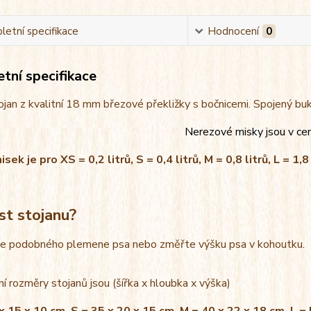
etní specifikace
Hodnocení
0
tní specifikace
jan z kvalitní 18 mm březové překližky s bočnicemi. Spojený bu
Nerezové misky jsou v ce
ek je pro XS = 0,2 litrů, S = 0,4 litrů, M = 0,8 litrů, L = 1,8 
st stojanu?
le podobného plemene psa nebo změřte výšku psa v kohoutku.
í rozměry stojanů jsou (šířka x hloubka x výška)