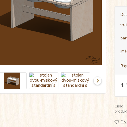
Dos
vel
bar
jmé
Nej
1 
Číslo
produkt
Do 