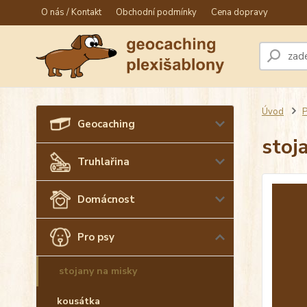
O nás / Kontakt
Obchodní podmínky
Cena dopravy
Úvod
P
Geocaching
stoj
Truhlařina
Domácnost
Pro psy
stojany na misky
kousátka