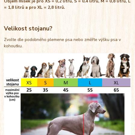
Objem misek je pro XS = 0,2 litrů, S = 0,4 litrů, M = 0,8 litrů, L
= 1,8 litrů a pro XL = 2,8 litrů.
Velikost stojanu?
Zvolte dle podobného plemene psa nebo změřte výšku psa v
kohoutku.