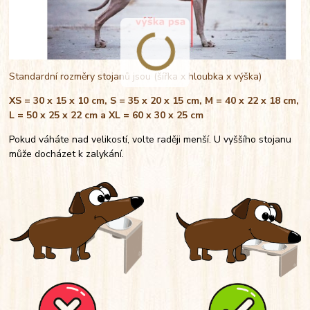
Standardní rozměry stojanů jsou (šířka x hloubka x výška)
XS = 30 x 15 x 10 cm, S = 35 x 20 x 15 cm, M = 40 x 22 x 18 cm,
L = 50 x 25 x 22 cm a XL = 60 x 30 x 25 cm
Pokud váháte nad velikostí, volte raději menší. U vyššího stojanu
může docházet k zalykání.