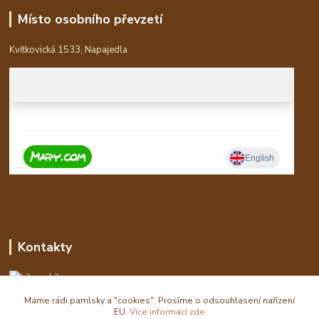
Místo osobního převzetí
Kvítkovická 1533, Napajedla
Kontakty
Libor
Máme rádi pamlsky a "cookies". Prosíme o odsouhlasení nařízení
eshop(zavináč)waldi.cz
EU.
Více informací zde