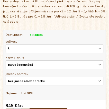
Pevný stojan z kvalitní 18 mm březové překližky s bočnicemi. Spojený
bukovými kolíčky od firmy Festool a s nosností 100 kg. Nerezové misky
jsou v ceně stojanu Objem misek je pro XS = 0,2 litrů, S = 0,4 litrů, M = 0,8
litrů, L = 1,8 litrů a pro XL = 2,8 litrů. Velikost stojanu? Zvolte dle podo...
celý popis
Dostupnost
skladem
velikost
barva / lazura
jméno / obrázek
Nejsme plátci DPH
949 Kč
/
ks