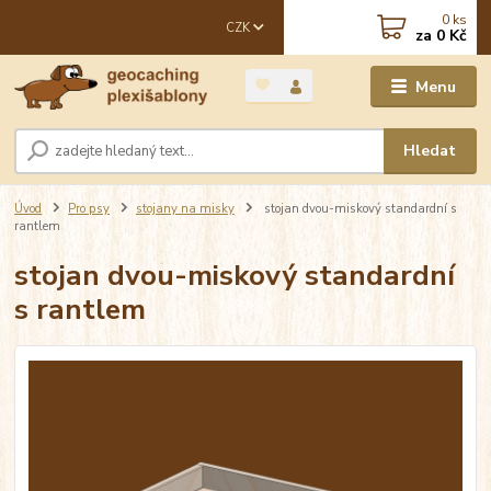
0
ks
CZK
za
0 Kč
Menu
Hledat
Úvod
Pro psy
stojany na misky
stojan dvou-miskový standardní s
rantlem
stojan dvou-miskový standardní
s rantlem