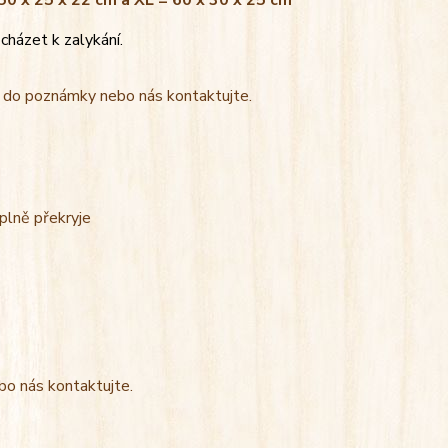
 50 x 25 x 22 cm a XL = 60 x 30 x 25 cm
cházet k zalykání.
t do poznámky nebo nás kontaktujte.
úplně překryje
bo nás kontaktujte.