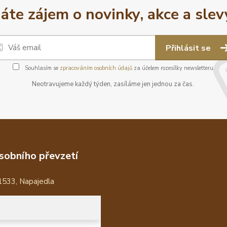
áte zájem o novinky, akce a slev
Přihlásit se
Souhlasím se
zpracováním osobních údajů
za účelem rozesílky newsletteru.
Neotravujeme každý týden, zasíláme jen jednou za čas.
sobního převzetí
1533, Napajedla