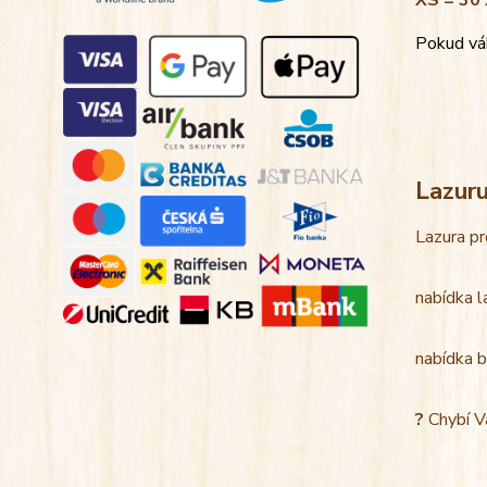
XS = 30 
Pokud váh
Lazur
Lazura pr
nabídka l
nabídka b
?
Chybí V