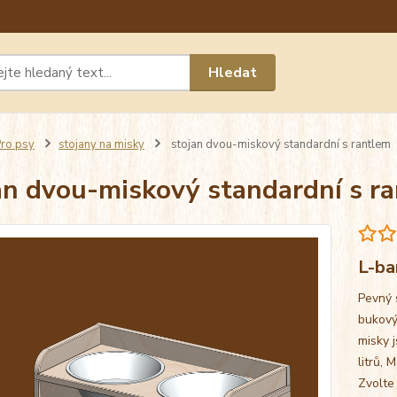
Máte 
Hledat
chat n
ro psy
stojany na misky
stojan dvou-miskový standardní s rantlem
an dvou-miskový standardní s r
L-ba
Pevný 
bukový
misky j
litrů, 
Zvolte