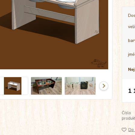
Dos
vel
bar
jmé
Nej
1 
Číslo
produkt
Do 