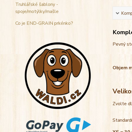
Truhlářské šablony -
spoje/motýlky/mašle
Kompl
Co je END-GRAIN prkénko?
Komple
Pevný sto
Objem mis
Veliko
Zvolte d
Standardn