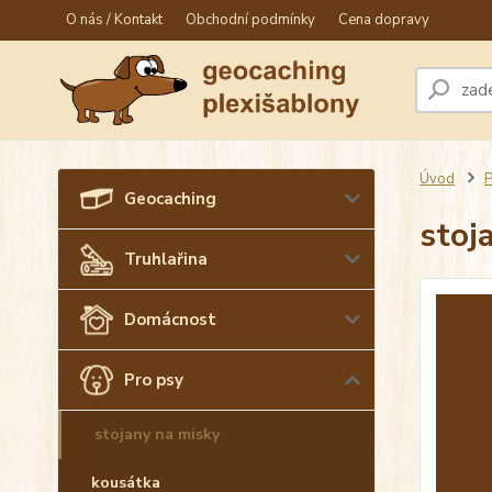
O nás / Kontakt
Obchodní podmínky
Cena dopravy
Úvod
P
Geocaching
stoj
Truhlařina
Domácnost
Pro psy
stojany na misky
kousátka