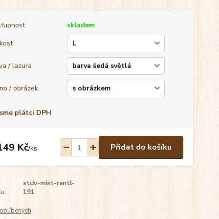
tupnost
skladem
ikost
va / lazura
no / obrázek
sme plátci DPH
149 Kč
Přidat do košíku
/
ks
stdv-mist-rantl-
u:
191
oblíbených