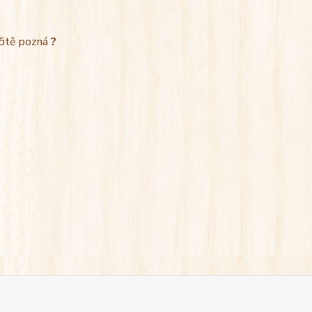
rčitě pozná
?