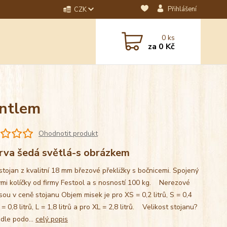
Přihlášení
CZK
dotaz? Napište nám na
0
ks
ebo email.
za
0 Kč
antlem
Ohodnotit produkt
rva šedá světlá-s obrázkem
stojan z kvalitní 18 mm březové překližky s bočnicemi. Spojený
mi kolíčky od firmy Festool a s nosností 100 kg. Nerezové
sou v ceně stojanu Objem misek je pro XS = 0,2 litrů, S = 0,4
M = 0,8 litrů, L = 1,8 litrů a pro XL = 2,8 litrů. Velikost stojanu?
 dle podo...
celý popis