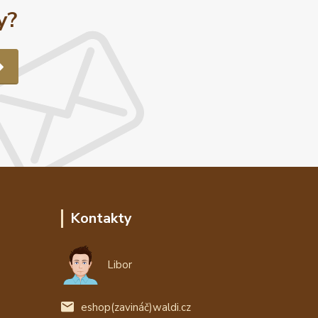
y?
Kontakty
Libor
eshop(zavináč)waldi.cz