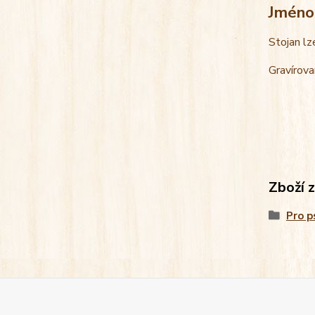
Jméno
Stojan lz
Gravírova
Zboží 
Pro p