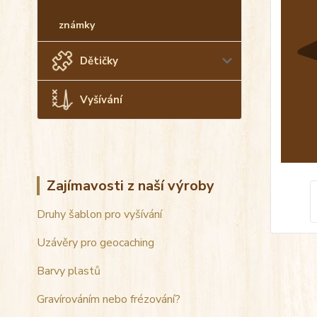
známky
Dětičky
Vyšívání
Zajímavosti z naší výroby
Druhy šablon pro vyšívání
Uzávěry pro geocaching
Barvy plastů
Gravírováním nebo frézování?