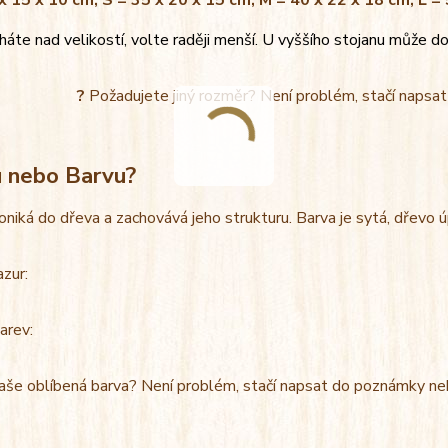
x 15 x 10 cm, S = 35 x 20 x 15 cm, M = 40 x 22 x 18 cm, L =
áte nad velikostí, volte raději menší. U vyššího stojanu může do
?
Požadujete jiný rozměr? Není problém, stačí napsa
u nebo Barvu?
oniká do dřeva a zachovává jeho strukturu. Barva je sytá, dřevo 
azur:
arev:
aše oblíbená barva? Není problém, stačí napsat do poznámky ne