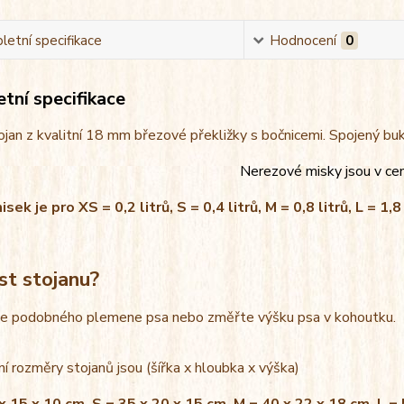
etní specifikace
Hodnocení
0
tní specifikace
jan z kvalitní 18 mm březové překližky s bočnicemi. Spojený bu
Nerezové misky jsou v ce
ek je pro XS = 0,2 litrů, S = 0,4 litrů, M = 0,8 litrů, L = 1,8 
st stojanu?
le podobného plemene psa nebo změřte výšku psa v kohoutku.
í rozměry stojanů jsou (šířka x hloubka x výška)