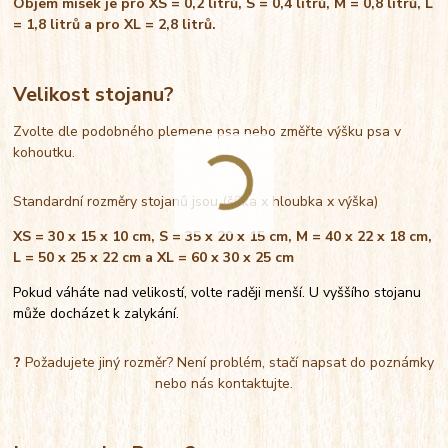
Objem misek je pro XS = 0,2 litrů, S = 0,4 litrů, M = 0,8 litrů, L
= 1,8 litrů a pro XL = 2,8 litrů.
Velikost stojanu?
Zvolte dle podobného plemene psa nebo změřte výšku psa v
kohoutku.
Standardní rozměry stojanů jsou (šířka x hloubka x výška)
XS = 30 x 15 x 10 cm, S = 35 x 20 x 15 cm, M = 40 x 22 x 18 cm,
L = 50 x 25 x 22 cm a XL = 60 x 30 x 25 cm
Pokud váháte nad velikostí, volte raději menší. U vyššího stojanu
může docházet k zalykání.
?
Požadujete jiný rozměr? Není problém, stačí napsat do poznámky
nebo nás kontaktujte.