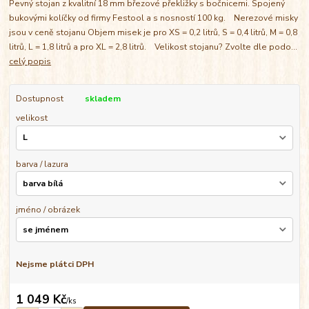
Pevný stojan z kvalitní 18 mm březové překližky s bočnicemi. Spojený
bukovými kolíčky od firmy Festool a s nosností 100 kg. Nerezové misky
jsou v ceně stojanu Objem misek je pro XS = 0,2 litrů, S = 0,4 litrů, M = 0,8
litrů, L = 1,8 litrů a pro XL = 2,8 litrů. Velikost stojanu? Zvolte dle podo...
celý popis
Dostupnost
skladem
velikost
barva / lazura
jméno / obrázek
Nejsme plátci DPH
1 049 Kč
/
ks