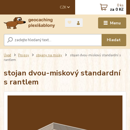
0
ks
CZK
za
0 Kč
Menu
Hledat
Úvod
Pro psy
stojany na misky
stojan dvou-miskový standardní s
rantlem
stojan dvou-miskový standardní
s rantlem