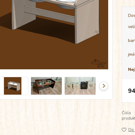
Dos
vel
bar
jmé
Nej
94
Číslo
produkt
Do 