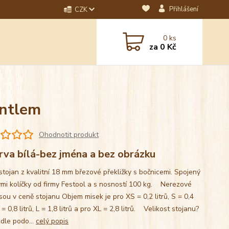
Přihlášení
CZK
dotaz? Napište nám na
0
ks
ebo email.
za
0 Kč
antlem
Ohodnotit produkt
rva bílá-bez jména a bez obrázku
stojan z kvalitní 18 mm březové překližky s bočnicemi. Spojený
mi kolíčky od firmy Festool a s nosností 100 kg. Nerezové
sou v ceně stojanu Objem misek je pro XS = 0,2 litrů, S = 0,4
M = 0,8 litrů, L = 1,8 litrů a pro XL = 2,8 litrů. Velikost stojanu?
 dle podo...
celý popis