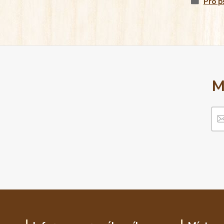
Pro p
M