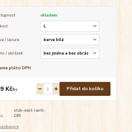
tupnost
skladem
ikost
va / lazura
no / obrázek
sme plátci DPH
9 Kč
Přidat do košíku
/
ks
stdv-mist-rantl-
u:
185
oblíbených