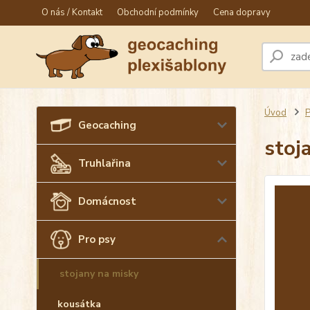
O nás / Kontakt
Obchodní podmínky
Cena dopravy
Úvod
P
Geocaching
stoj
Truhlařina
Domácnost
Pro psy
stojany na misky
kousátka