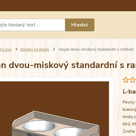
Máte 
Hledat
chat n
ro psy
stojany na misky
stojan dvou-miskový standardní s rantlem
an dvou-miskový standardní s r
L-ba
Pevný 
bukový
misky j
litrů, 
Zvolte