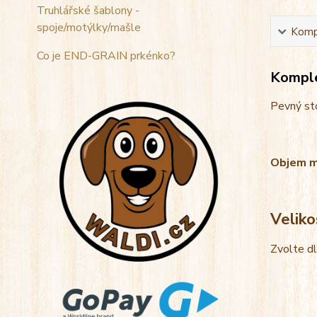
Truhlářské šablony -
spoje/motýlky/mašle
Kompl
Co je END-GRAIN prkénko?
Komple
Pevný sto
Objem mis
Veliko
Zvolte d