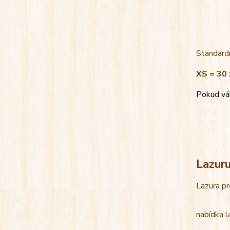
Standardn
XS = 30 
Pokud váh
Lazur
Lazura pr
nabídka l