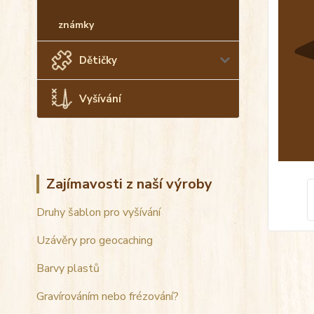
známky
Dětičky
Vyšívání
Zajímavosti z naší výroby
Druhy šablon pro vyšívání
Uzávěry pro geocaching
Barvy plastů
Gravírováním nebo frézování?