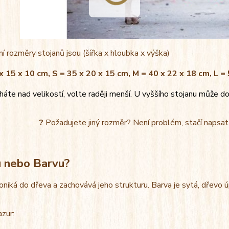
í rozměry stojanů jsou (šířka x hloubka x výška)
x 15 x 10 cm, S = 35 x 20 x 15 cm, M = 40 x 22 x 18 cm, L =
áte nad velikostí, volte raději menší. U vyššího stojanu může do
?
Požadujete jiný rozměr? Není problém, stačí napsa
u nebo Barvu?
oniká do dřeva a zachovává jeho strukturu. Barva je sytá, dřevo 
azur: