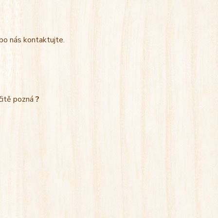
bo nás kontaktujte.
rčitě pozná
?