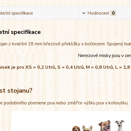
etní specifikace
Hodnocení
0
tní specifikace
jan z kvalitní 18 mm březové překližky s bočnicemi. Spojený bu
Nerezové misky jsou v ce
ek je pro XS = 0,2 litrů, S = 0,4 litrů, M = 0,8 litrů, L = 1,8 
st stojanu?
le podobného plemene psa nebo změřte výšku psa v kohoutku.