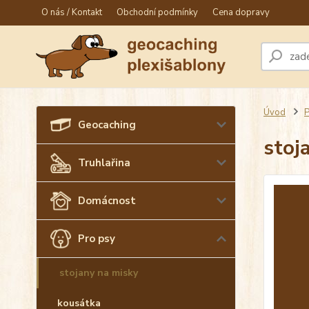
O nás / Kontakt
Obchodní podmínky
Cena dopravy
Úvod
P
Geocaching
stoj
Truhlařina
Domácnost
Pro psy
stojany na misky
kousátka