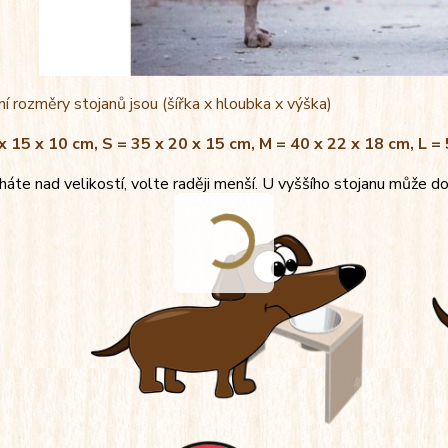
í rozměry stojanů jsou (šířka x hloubka x výška)
x 15 x 10 cm, S = 35 x 20 x 15 cm, M = 40 x 22 x 18 cm, L =
áte nad velikostí, volte raději menší. U vyššího stojanu může do