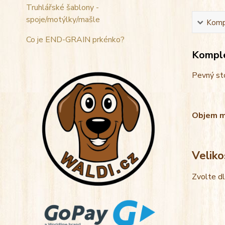
Truhlářské šablony -
spoje/motýlky/mašle
Kompl
Co je END-GRAIN prkénko?
Komple
Pevný sto
Objem mis
Veliko
Zvolte d