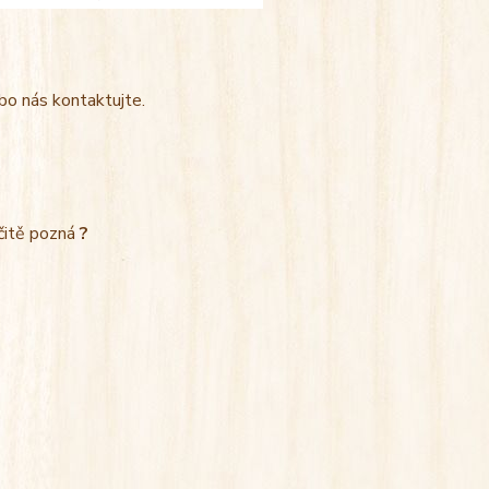
bo nás kontaktujte.
rčitě pozná
?