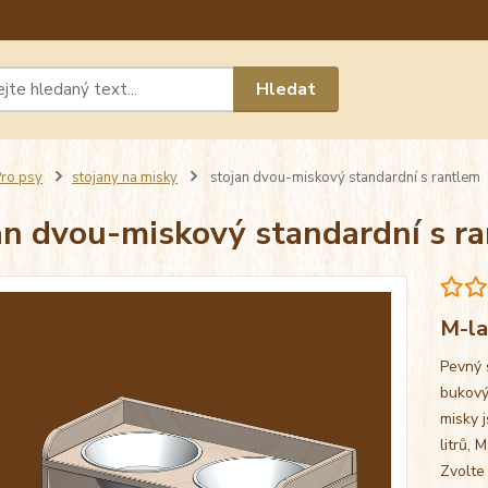
Máte 
Hledat
chat n
ro psy
stojany na misky
stojan dvou-miskový standardní s rantlem
an dvou-miskový standardní s r
M-la
Pevný 
bukový
misky j
litrů, 
Zvolte