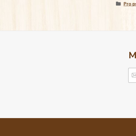
Pro p
M