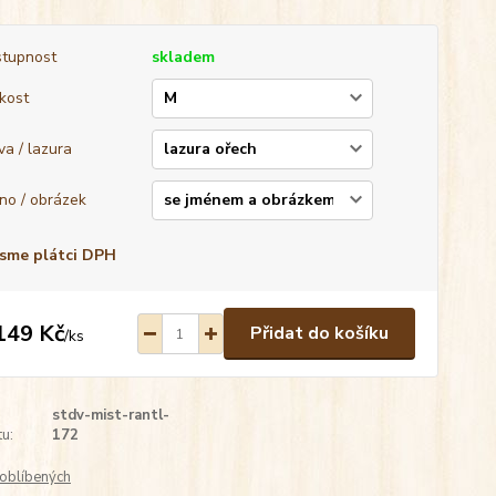
tupnost
skladem
ikost
va / lazura
no / obrázek
sme plátci DPH
149 Kč
Přidat do košíku
/
ks
stdv-mist-rantl-
u:
172
oblíbených