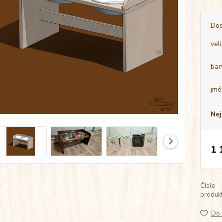
Dos
vel
bar
jmé
Nej
1 
Číslo
produkt
Do 