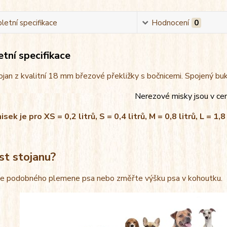
etní specifikace
Hodnocení
0
tní specifikace
jan z kvalitní 18 mm březové překližky s bočnicemi. Spojený bu
Nerezové misky jsou v ce
ek je pro XS = 0,2 litrů, S = 0,4 litrů, M = 0,8 litrů, L = 1,8 
st stojanu?
le podobného plemene psa nebo změřte výšku psa v kohoutku.