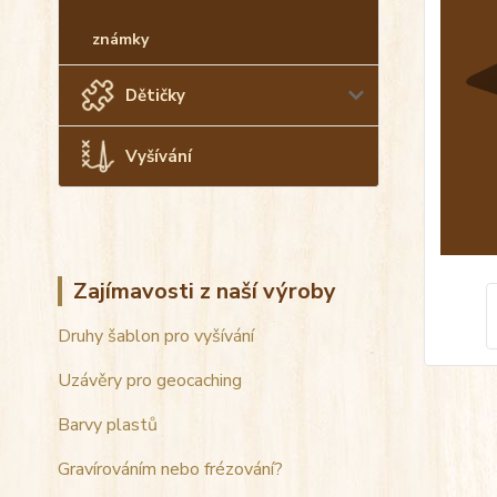
známky
Dětičky
Vyšívání
Zajímavosti z naší výroby
Druhy šablon pro vyšívání
Uzávěry pro geocaching
Barvy plastů
Gravírováním nebo frézování?