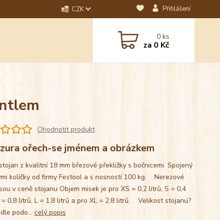
Přihlášení
CZK
dotaz? Napište nám na
0
ks
ebo email.
za
0 Kč
antlem
Ohodnotit produkt
zura ořech-se jménem a obrázkem
stojan z kvalitní 18 mm březové překližky s bočnicemi. Spojený
mi kolíčky od firmy Festool a s nosností 100 kg. Nerezové
sou v ceně stojanu Objem misek je pro XS = 0,2 litrů, S = 0,4
M = 0,8 litrů, L = 1,8 litrů a pro XL = 2,8 litrů. Velikost stojanu?
 dle podo...
celý popis