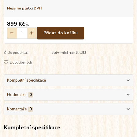
Nejsme plátci DPH
899 Kč
/
ks
Přidat do košíku
Číslo produktu:
stdv-mist-rantl-153
Do oblíbených
Kompletní specifikace
Hodnocení
0
Komentáře
0
Kompletní specifikace