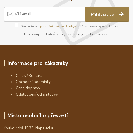
Přihlásit se
Souhlasím se
zpracováním osobních údajů
za účelem rozesílky newsletteru.
Neotravujeme každý týden, zasíláme jen jednou za čas.
Informace pro zákazníky
O nás / Kontakt
Obchodní podmínky
Cena dopravy
Odstoupení od smlouvy
Místo osobního převzetí
Kvítkovická 1533, Napajedla