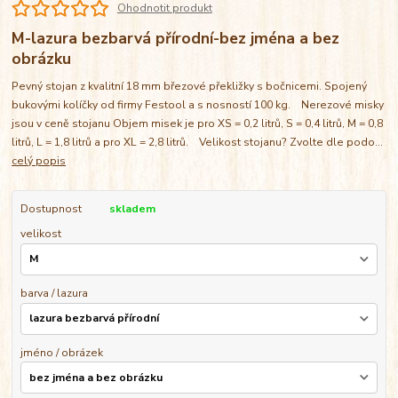
Ohodnotit produkt
M-lazura bezbarvá přírodní-bez jména a bez
obrázku
Pevný stojan z kvalitní 18 mm březové překližky s bočnicemi. Spojený
bukovými kolíčky od firmy Festool a s nosností 100 kg. Nerezové misky
jsou v ceně stojanu Objem misek je pro XS = 0,2 litrů, S = 0,4 litrů, M = 0,8
litrů, L = 1,8 litrů a pro XL = 2,8 litrů. Velikost stojanu? Zvolte dle podo...
celý popis
Dostupnost
skladem
velikost
barva / lazura
jméno / obrázek