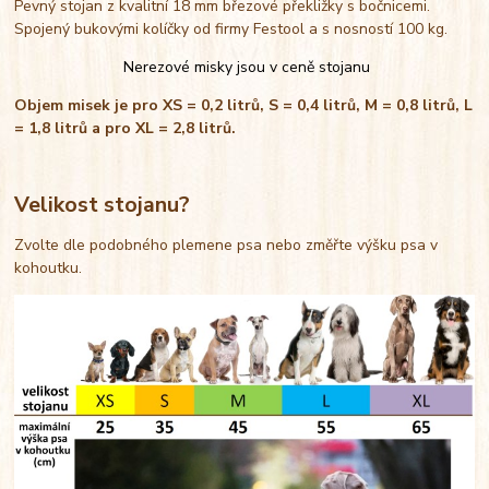
Pevný stojan z kvalitní 18 mm březové překližky s bočnicemi.
Spojený bukovými kolíčky od firmy Festool a s nosností 100 kg.
Nerezové misky jsou v ceně stojanu
Objem misek je pro XS = 0,2 litrů, S = 0,4 litrů, M = 0,8 litrů, L
= 1,8 litrů a pro XL = 2,8 litrů.
Velikost stojanu?
Zvolte dle podobného plemene psa nebo změřte výšku psa v
kohoutku.