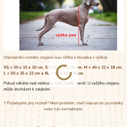
Standardní rozměry stojanů jsou (šířka x hloubka x výška)
XS = 30 x 15 x 10 cm, S = 35 x 20 x 15 cm, M = 40 x 22 x 18 cm,
L = 50 x 25 x 22 cm a XL = 60 x 30 x 25 cm
Pokud váháte nad velikostí, volte raději menší. U vyššího stojanu
může docházet k zalykání.
?
Požadujete jiný rozměr? Není problém, stačí napsat do poznámky
nebo nás kontaktujte.