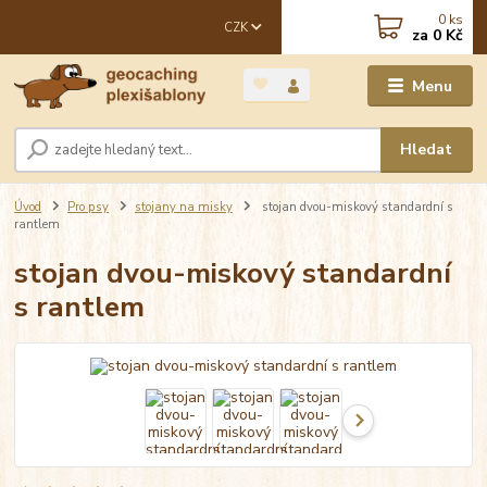
0
ks
CZK
za
0 Kč
Menu
Hledat
Úvod
Pro psy
stojany na misky
stojan dvou-miskový standardní s
rantlem
stojan dvou-miskový standardní
s rantlem