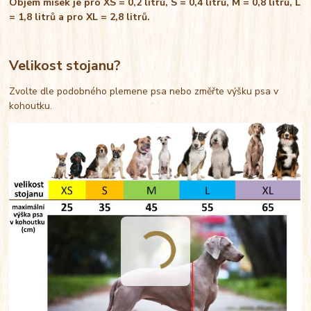
Objem misek je pro XS = 0,2 litrů, S = 0,4 litrů, M = 0,8 litrů, L
= 1,8 litrů a pro XL = 2,8 litrů.
Velikost stojanu?
Zvolte dle podobného plemene psa nebo změřte výšku psa v
kohoutku.