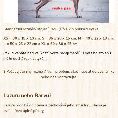
Standardní rozměry stojanů jsou (šířka x hloubka x výška)
XS = 30 x 15 x 10 cm, S = 35 x 20 x 15 cm, M = 40 x 22 x 18 cm,
L = 50 x 25 x 22 cm a XL = 60 x 30 x 25 cm
Pokud váháte nad velikostí, volte raději menší. U vyššího stojanu
může docházet k zalykání.
?
Požadujete jiný rozměr? Není problém, stačí napsat do poznámky
nebo nás kontaktujte.
Lazuru nebo Barvu?
Lazura proniká do dřeva a zachovává jeho strukturu. Barva je
sytá, dřevo úplně překryje