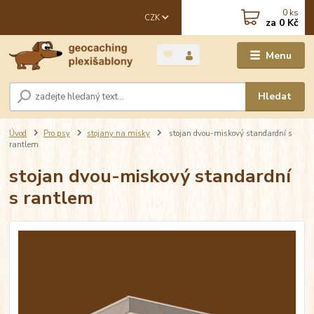
0
ks
CZK
za
0 Kč
Menu
Hledat
Úvod
Pro psy
stojany na misky
stojan dvou-miskový standardní s
rantlem
stojan dvou-miskový standardní
s rantlem