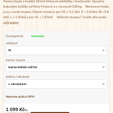
Pevný stojan z kvalitní 18 mm březové překližky s bočnicemi. Spojený
bukovými kolíčky od firmy Festool a s nosností 100 kg. Nerezové misky
jsou v ceně stojanu Objem misek je pro XS = 0,2 litrů, S = 0,4 litrů, M = 0,8
litrů, L = 1,8 litrů a pro XL = 2,8 litrů. Velikost stojanu? Zvolte dle podo...
celý popis
Dostupnost
skladem
velikost
barva / lazura
jméno / obrázek
Nejsme plátci DPH
1 099 Kč
/
ks