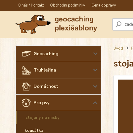
O nás / Kontakt
Obchodní podmínky
Cena dopravy
Úvod
P
Geocaching
stoj
Truhlařina
Domácnost
Pro psy
stojany na misky
kousátka