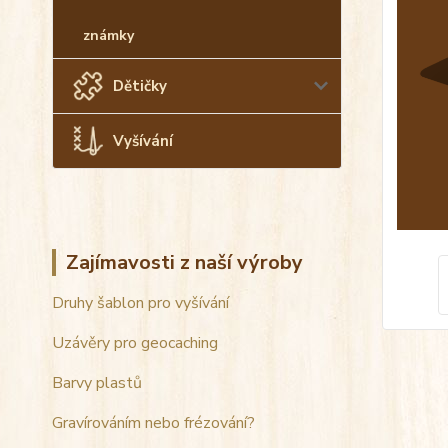
známky
Dětičky
Vyšívání
Zajímavosti z naší výroby
Druhy šablon pro vyšívání
Uzávěry pro geocaching
Barvy plastů
Gravírováním nebo frézování?