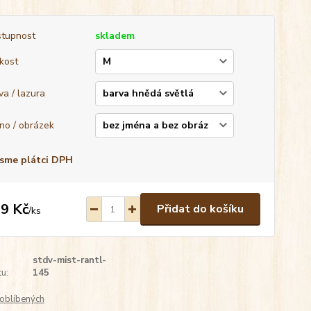
tupnost
skladem
ikost
va / lazura
no / obrázek
sme plátci DPH
9 Kč
Přidat do košíku
/
ks
stdv-mist-rantl-
u:
145
oblíbených