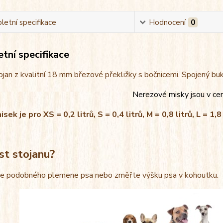
etní specifikace
Hodnocení
0
tní specifikace
jan z kvalitní 18 mm březové překližky s bočnicemi. Spojený bu
Nerezové misky jsou v ce
ek je pro XS = 0,2 litrů, S = 0,4 litrů, M = 0,8 litrů, L = 1,8 
st stojanu?
le podobného plemene psa nebo změřte výšku psa v kohoutku.