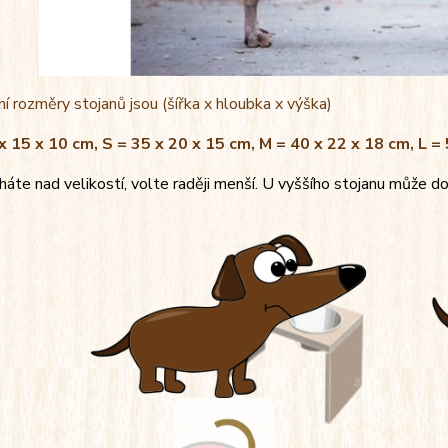
í rozměry stojanů jsou (šířka x hloubka x výška)
x 15 x 10 cm, S = 35 x 20 x 15 cm, M = 40 x 22 x 18 cm, L =
áte nad velikostí, volte raději menší. U vyššího stojanu může do