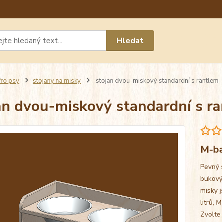
Máte 
Hledat
chat n
ro psy
stojany na misky
stojan dvou-miskový standardní s rantlem
an dvou-miskový standardní s r
M-ba
Pevný 
bukový
misky j
litrů, 
Zvolte