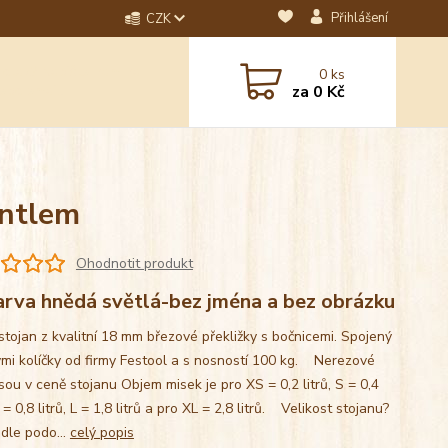
Přihlášení
CZK
dotaz? Napište nám na
0
ks
ebo email.
za
0 Kč
antlem
Ohodnotit produkt
rva hnědá světlá-bez jména a bez obrázku
stojan z kvalitní 18 mm březové překližky s bočnicemi. Spojený
mi kolíčky od firmy Festool a s nosností 100 kg. Nerezové
sou v ceně stojanu Objem misek je pro XS = 0,2 litrů, S = 0,4
M = 0,8 litrů, L = 1,8 litrů a pro XL = 2,8 litrů. Velikost stojanu?
 dle podo...
celý popis