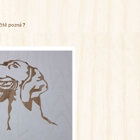
rčitě pozná
?