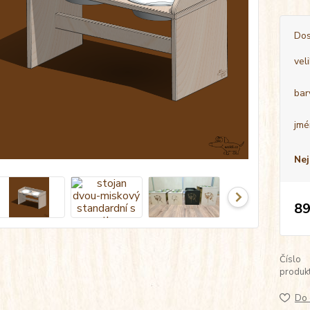
Dos
vel
bar
jmé
Nej
89
Číslo
produkt
Do 