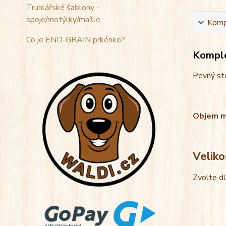
Truhlářské šablony -
spoje/motýlky/mašle
Kompl
Co je END-GRAIN prkénko?
Komple
Pevný sto
Objem mis
Veliko
Zvolte d