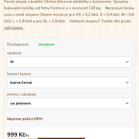
Pevný stojan z kvalitní 18 mm březové překližky s bočnicemi. Spojený
bukovými kolíčky od firmy Festool a s nosností 100 kg. Nerezové misky
jsou v ceně stojanu Objem misek je pro XS = 0,2 litrů, S = 0,4 litrů, M = 0,8
litrů, L = 1,8 litrů a pro XL = 2,8 litrů. Velikost stojanu? Zvolte dle podo...
celý popis
Dostupnost
skladem
velikost
barva / lazura
jméno / obrázek
Nejsme plátci DPH
999 Kč
/
ks