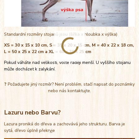
Standardní rozměry stojanů jsou (šířka x hloubka x výška)
XS = 30 x 15 x 10 cm, S = 35 x 20 x 15 cm, M = 40 x 22 x 18 cm,
L = 50 x 25 x 22 cm a XL = 60 x 30 x 25 cm
Pokud váháte nad velikostí, volte raději menší. U vyššího stojanu
může docházet k zalykání.
?
Požadujete jiný rozměr? Není problém, stačí napsat do poznámky
nebo nás kontaktujte.
Lazuru nebo Barvu?
Lazura proniká do dřeva a zachovává jeho strukturu. Barva je
sytá, dřevo úplně překryje