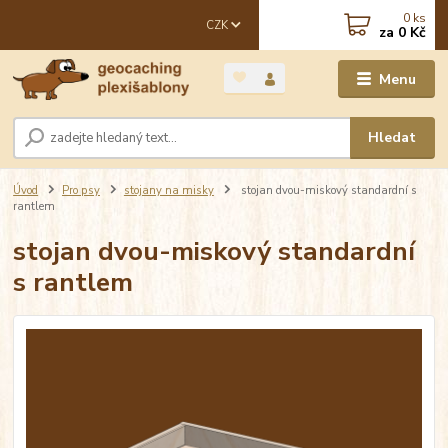
0
ks
CZK
za
0 Kč
Menu
Hledat
Úvod
Pro psy
stojany na misky
stojan dvou-miskový standardní s
rantlem
stojan dvou-miskový standardní
s rantlem