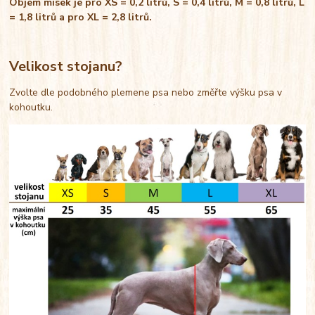
Objem misek je pro XS = 0,2 litrů, S = 0,4 litrů, M = 0,8 litrů, L
= 1,8 litrů a pro XL = 2,8 litrů.
Velikost stojanu?
Zvolte dle podobného plemene psa nebo změřte výšku psa v
kohoutku.