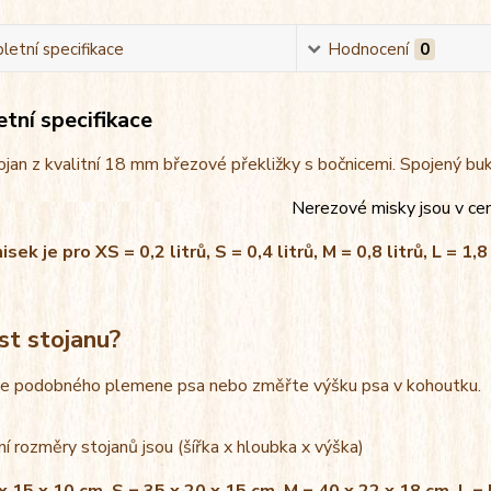
etní specifikace
Hodnocení
0
tní specifikace
jan z kvalitní 18 mm březové překližky s bočnicemi. Spojený bu
Nerezové misky jsou v ce
ek je pro XS = 0,2 litrů, S = 0,4 litrů, M = 0,8 litrů, L = 1,8 
st stojanu?
le podobného plemene psa nebo změřte výšku psa v kohoutku.
í rozměry stojanů jsou (šířka x hloubka x výška)