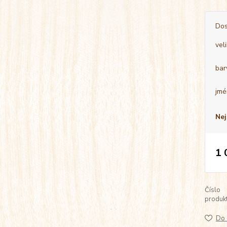
Dos
vel
bar
jmé
Nej
1 
Číslo
produkt
Do 