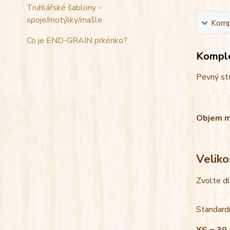
Truhlářské šablony -
spoje/motýlky/mašle
Kompl
Co je END-GRAIN prkénko?
Komple
Pevný sto
Objem mis
Veliko
Zvolte d
Standardn