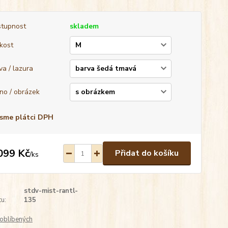
tupnost
skladem
ikost
va / lazura
no / obrázek
sme plátci DPH
099 Kč
Přidat do košíku
/
ks
stdv-mist-rantl-
u:
135
oblíbených