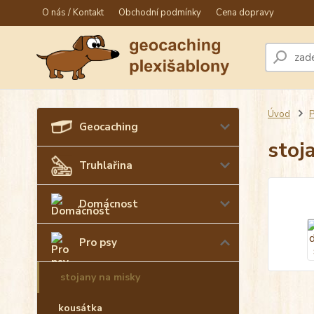
O nás / Kontakt
Obchodní podmínky
Cena dopravy
Úvod
P
Geocaching
stoj
Truhlařina
Domácnost
Pro psy
stojany na misky
kousátka