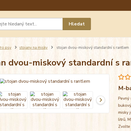
Máte 
Hledat
chat n
ro psy
stojany na misky
stojan dvou-miskový standardní s rantlem
an dvou-miskový standardní s r
M-ba
Pevný 
bukový
misky j
litrů, 
Zvolte