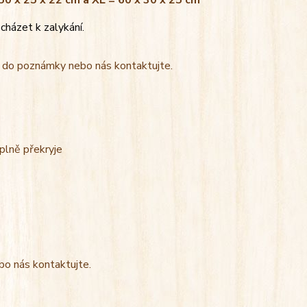
 50 x 25 x 22 cm a XL = 60 x 30 x 25 cm
cházet k zalykání.
t do poznámky nebo nás kontaktujte.
úplně překryje
bo nás kontaktujte.