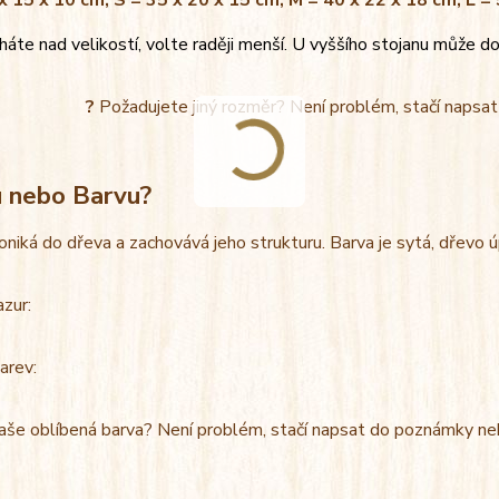
x 15 x 10 cm, S = 35 x 20 x 15 cm, M = 40 x 22 x 18 cm, L =
áte nad velikostí, volte raději menší. U vyššího stojanu může do
?
Požadujete jiný rozměr? Není problém, stačí napsa
u nebo Barvu?
oniká do dřeva a zachovává jeho strukturu. Barva je sytá, dřevo 
azur:
arev:
aše oblíbená barva? Není problém, stačí napsat do poznámky ne