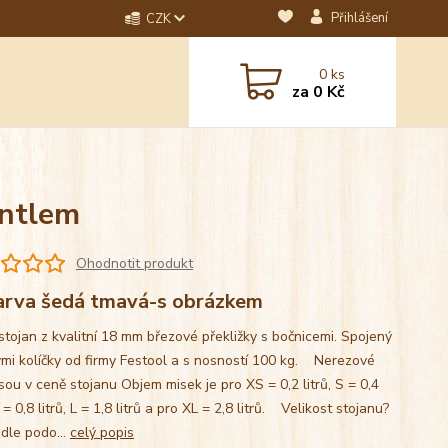
Přihlášení
CZK
dotaz? Napište nám na
0
ks
ebo email.
za
0 Kč
antlem
Ohodnotit produkt
rva šedá tmavá-s obrázkem
stojan z kvalitní 18 mm březové překližky s bočnicemi. Spojený
mi kolíčky od firmy Festool a s nosností 100 kg. Nerezové
sou v ceně stojanu Objem misek je pro XS = 0,2 litrů, S = 0,4
M = 0,8 litrů, L = 1,8 litrů a pro XL = 2,8 litrů. Velikost stojanu?
 dle podo...
celý popis