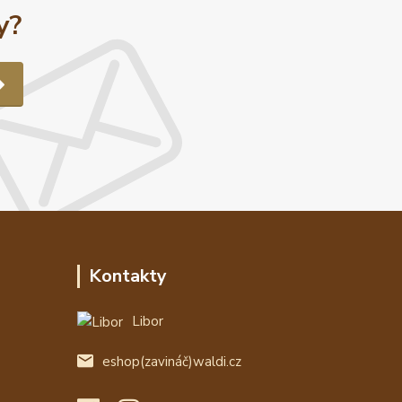
y?
Kontakty
Libor
eshop(zavináč)waldi.cz