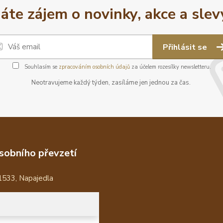
áte zájem o novinky, akce a slev
Přihlásit se
Souhlasím se
zpracováním osobních údajů
za účelem rozesílky newsletteru.
Neotravujeme každý týden, zasíláme jen jednou za čas.
sobního převzetí
1533, Napajedla