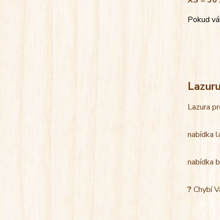
XS = 30 
Pokud váh
Lazur
Lazura pr
nabídka l
nabídka b
?
Chybí V