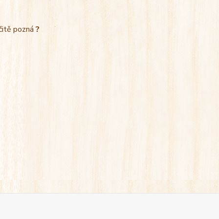
rčitě pozná
?