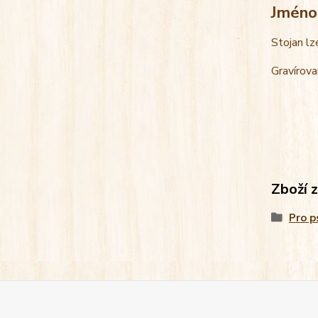
Jméno
Stojan lz
Gravírova
Zboží 
Pro p