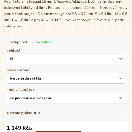
Pevný stojan z kvalitní 18 mm březové překližky s bočnicemi. Spojený
bukovými kolíčky od firmy Festool a s nosností 100 kg. Nerezové misky
jsou v ceně stojanu Objem misek je pro XS = 0,2 litrů, S = 0,4 litrů, M = 0,8
litrů, L = 1,8 litrů a pro XL = 2,8 litrů. Velikost stojanu? Zvolte dle podo...
celý popis
Dostupnost
skladem
velikost
barva / lazura
jméno / obrázek
Nejsme plátci DPH
1 149 Kč
/
ks