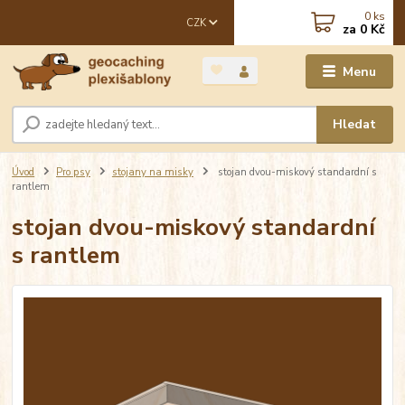
0
ks
CZK
za
0 Kč
Menu
Hledat
Úvod
Pro psy
stojany na misky
stojan dvou-miskový standardní s
rantlem
stojan dvou-miskový standardní
s rantlem