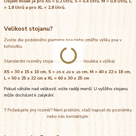
Objem misek je pro XS = 0,2 litrů, S = 0,4 litrů, M = 0,8 litrů, L
= 1,8 litrů a pro XL = 2,8 litrů.
Velikost stojanu?
Zvolte dle podobného plemene psa nebo změřte výšku psa v
kohoutku.
Standardní rozměry stojanů jsou (šířka x hloubka x výška)
XS = 30 x 15 x 10 cm, S = 35 x 20 x 15 cm, M = 40 x 22 x 18 cm,
L = 50 x 25 x 22 cm a XL = 60 x 30 x 25 cm
Pokud váháte nad velikostí, volte raději menší. U vyššího stojanu
může docházet k zalykání.
?
Požadujete jiný rozměr? Není problém, stačí napsat do poznámky
nebo nás kontaktujte.