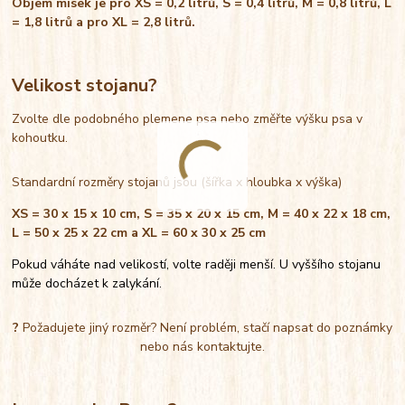
Objem misek je pro XS = 0,2 litrů, S = 0,4 litrů, M = 0,8 litrů, L
= 1,8 litrů a pro XL = 2,8 litrů.
Velikost stojanu?
Zvolte dle podobného plemene psa nebo změřte výšku psa v
kohoutku.
Standardní rozměry stojanů jsou (šířka x hloubka x výška)
XS = 30 x 15 x 10 cm, S = 35 x 20 x 15 cm, M = 40 x 22 x 18 cm,
L = 50 x 25 x 22 cm a XL = 60 x 30 x 25 cm
Pokud váháte nad velikostí, volte raději menší. U vyššího stojanu
může docházet k zalykání.
?
Požadujete jiný rozměr? Není problém, stačí napsat do poznámky
nebo nás kontaktujte.