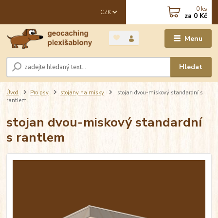
0
ks
CZK
za
0 Kč
Menu
Hledat
Úvod
Pro psy
stojany na misky
stojan dvou-miskový standardní s
rantlem
stojan dvou-miskový standardní
s rantlem