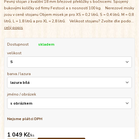
Pevný stojan z kvalitní 18 mm březové překližky s bočnicemi. Spojený
bukovými kolíčky od firmy Festool a s nosností 100 kg. Nerezové misky
jsou v ceně stojanu Objem misek je pro XS = 0,2 litrů, S = 0,4 litrů, M = 0,8
litrů, L = 1,8 litrů a pro XL = 2,8 litrů. Velikost stojanu? Zvolte dle podo...
celý popis
Dostupnost
skladem
velikost
barva / lazura
jméno / obrázek
Nejsme plátci DPH
1 049 Kč
/
ks