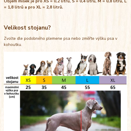
Objem misek je pro XS = 0,2 litrů, S = 0,4 litrů, M = 0,8 litrů, L
= 1,8 litrů a pro XL = 2,8 litrů.
Velikost stojanu?
Zvolte dle podobného plemene psa nebo změřte výšku psa v
kohoutku.