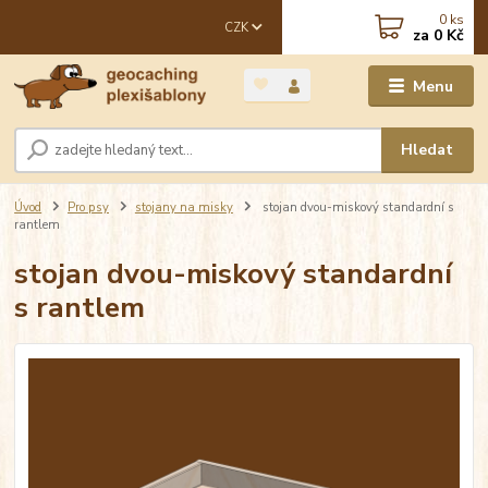
0
ks
CZK
za
0 Kč
Menu
Hledat
Úvod
Pro psy
stojany na misky
stojan dvou-miskový standardní s
rantlem
stojan dvou-miskový standardní
s rantlem