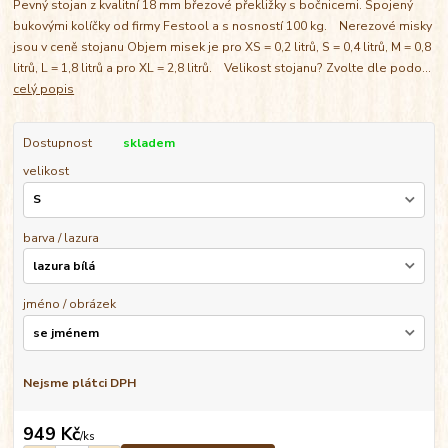
Pevný stojan z kvalitní 18 mm březové překližky s bočnicemi. Spojený
bukovými kolíčky od firmy Festool a s nosností 100 kg. Nerezové misky
jsou v ceně stojanu Objem misek je pro XS = 0,2 litrů, S = 0,4 litrů, M = 0,8
litrů, L = 1,8 litrů a pro XL = 2,8 litrů. Velikost stojanu? Zvolte dle podo...
celý popis
Dostupnost
skladem
velikost
barva / lazura
jméno / obrázek
Nejsme plátci DPH
949 Kč
/
ks