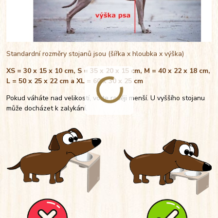
Standardní rozměry stojanů jsou (šířka x hloubka x výška)
XS = 30 x 15 x 10 cm, S = 35 x 20 x 15 cm, M = 40 x 22 x 18 cm,
L = 50 x 25 x 22 cm a XL = 60 x 30 x 25 cm
Pokud váháte nad velikostí, volte raději menší. U vyššího stojanu
může docházet k zalykání.