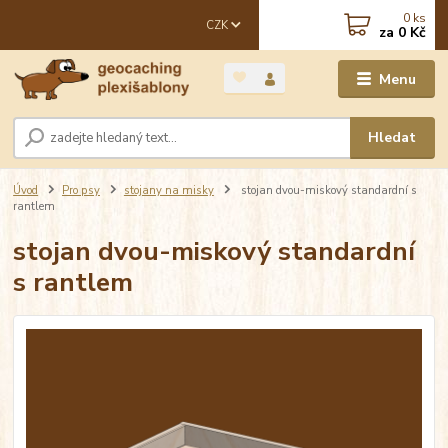
0
ks
CZK
za
0 Kč
Menu
Hledat
Úvod
Pro psy
stojany na misky
stojan dvou-miskový standardní s
rantlem
stojan dvou-miskový standardní
s rantlem