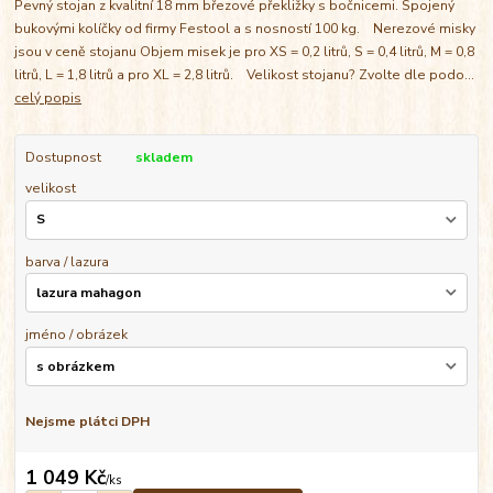
Pevný stojan z kvalitní 18 mm březové překližky s bočnicemi. Spojený
bukovými kolíčky od firmy Festool a s nosností 100 kg. Nerezové misky
jsou v ceně stojanu Objem misek je pro XS = 0,2 litrů, S = 0,4 litrů, M = 0,8
litrů, L = 1,8 litrů a pro XL = 2,8 litrů. Velikost stojanu? Zvolte dle podo...
celý popis
Dostupnost
skladem
velikost
barva / lazura
jméno / obrázek
Nejsme plátci DPH
1 049 Kč
/
ks