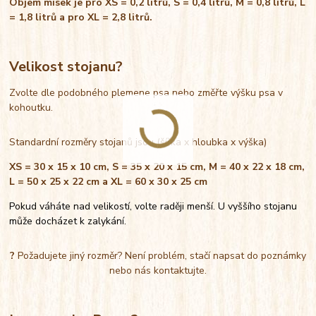
Objem misek je pro XS = 0,2 litrů, S = 0,4 litrů, M = 0,8 litrů, L
= 1,8 litrů a pro XL = 2,8 litrů.
Velikost stojanu?
Zvolte dle podobného plemene psa nebo změřte výšku psa v
kohoutku.
Standardní rozměry stojanů jsou (šířka x hloubka x výška)
XS = 30 x 15 x 10 cm, S = 35 x 20 x 15 cm, M = 40 x 22 x 18 cm,
L = 50 x 25 x 22 cm a XL = 60 x 30 x 25 cm
Pokud váháte nad velikostí, volte raději menší. U vyššího stojanu
může docházet k zalykání.
?
Požadujete jiný rozměr? Není problém, stačí napsat do poznámky
nebo nás kontaktujte.