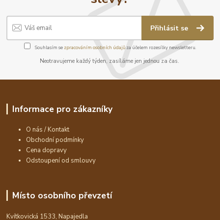
Přihlásit se
Souhlasím se
zpracováním osobních údajů
za účelem rozesílky newsletteru.
Neotravujeme každý týden, zasíláme jen jednou za čas.
Informace pro zákazníky
O nás / Kontakt
Obchodní podmínky
Cena dopravy
Odstoupení od smlouvy
Místo osobního převzetí
Kvítkovická 1533, Napajedla