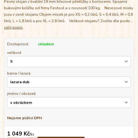
Pevný stojan z kvalitní 18 mm březové překližky s bočnicemi. Spojený
bukovými kolíčky od firmy Festool a s nosností 100 kg. Nerezové misky
jsou v ceně stojanu Objem misek je pro XS = 0,2 litrů, S = 0,4 litrů, M = 0,8
litrů, L = 1,8 litrů a pro XL = 2,8 litrů. Velikost stojanu? Zvolte dle podo...
celý popis
Dostupnost
skladem
velikost
barva / lazura
jméno / obrázek
Nejsme plátci DPH
1 049 Kč
/
ks