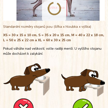
Standardní rozměry stojanů jsou (šířka x hloubka x výška)
XS = 30 x 15 x 10 cm, S = 35 x 20 x 15 cm, M = 40 x 22 x 18 cm,
L = 50 x 25 x 22 cm a XL = 60 x 30 x 25 cm
Pokud váháte nad velikostí, volte raději menší. U vyššího stojanu
může docházet k zalykání.