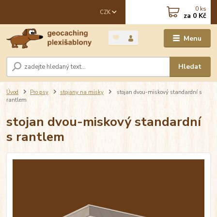
0
ks
CZK
za
0 Kč
Menu
Hledat
Úvod
Pro psy
stojany na misky
stojan dvou-miskový standardní s
rantlem
stojan dvou-miskový standardní
s rantlem