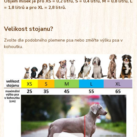
Objem misek je pro XS = 0,2 litrů, S = 0,4 litrů, M = 0,8 litrů, L
= 1,8 litrů a pro XL = 2,8 litrů.
Velikost stojanu?
Zvolte dle podobného plemene psa nebo změřte výšku psa v
kohoutku.