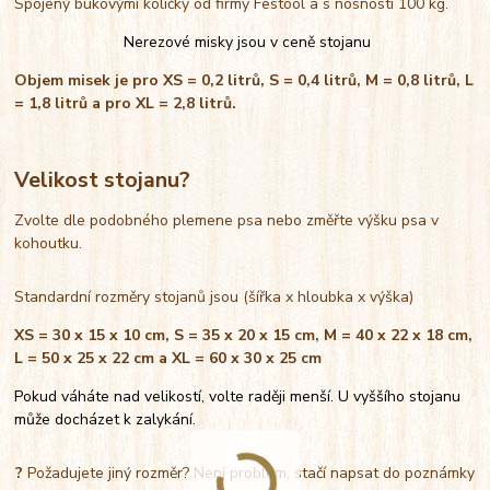
Spojený bukovými kolíčky od firmy Festool a s nosností 100 kg.
Nerezové misky jsou v ceně stojanu
Objem misek je pro XS = 0,2 litrů, S = 0,4 litrů, M = 0,8 litrů, L
= 1,8 litrů a pro XL = 2,8 litrů.
Velikost stojanu?
Zvolte dle podobného plemene psa nebo změřte výšku psa v
kohoutku.
Standardní rozměry stojanů jsou (šířka x hloubka x výška)
XS = 30 x 15 x 10 cm, S = 35 x 20 x 15 cm, M = 40 x 22 x 18 cm,
L = 50 x 25 x 22 cm a XL = 60 x 30 x 25 cm
Pokud váháte nad velikostí, volte raději menší. U vyššího stojanu
může docházet k zalykání.
?
Požadujete jiný rozměr? Není problém, stačí napsat do poznámky