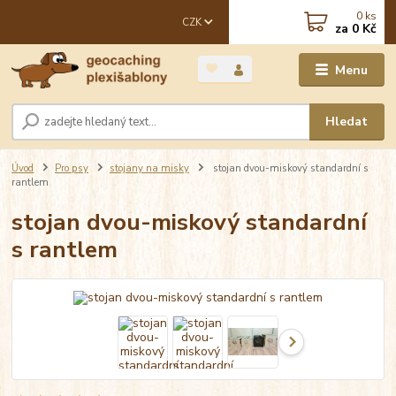
0
ks
CZK
za
0 Kč
Menu
Hledat
Úvod
Pro psy
stojany na misky
stojan dvou-miskový standardní s
rantlem
stojan dvou-miskový standardní
s rantlem