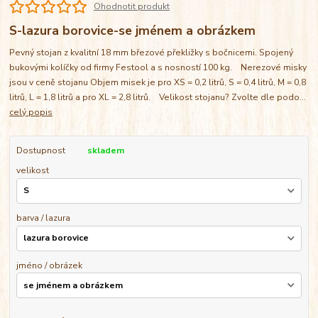
Ohodnotit produkt
S-lazura borovice-se jménem a obrázkem
Pevný stojan z kvalitní 18 mm březové překližky s bočnicemi. Spojený
bukovými kolíčky od firmy Festool a s nosností 100 kg. Nerezové misky
jsou v ceně stojanu Objem misek je pro XS = 0,2 litrů, S = 0,4 litrů, M = 0,8
litrů, L = 1,8 litrů a pro XL = 2,8 litrů. Velikost stojanu? Zvolte dle podo...
celý popis
Dostupnost
skladem
velikost
barva / lazura
jméno / obrázek