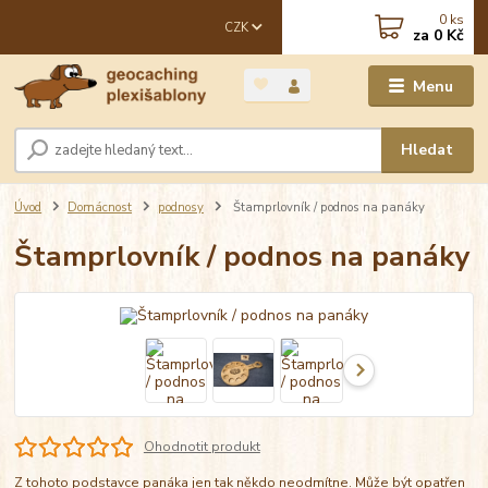
0
ks
CZK
za
0 Kč
Menu
Hledat
Úvod
Domácnost
podnosy
Štamprlovník / podnos na panáky
Štamprlovník / podnos na panáky
Ohodnotit produkt
Z tohoto podstavce panáka jen tak někdo neodmítne. Může být opatřen