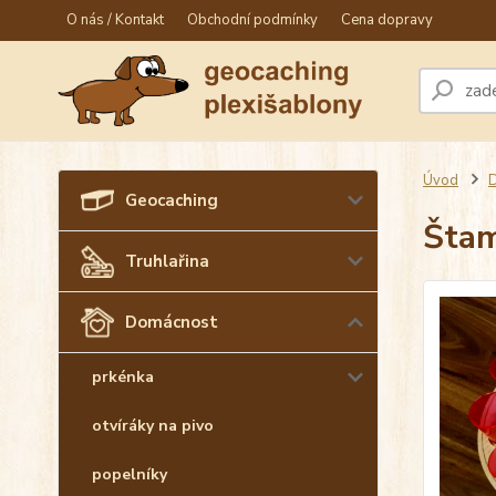
O nás / Kontakt
Obchodní podmínky
Cena dopravy
Úvod
Geocaching
Štam
Truhlařina
Domácnost
prkénka
otvíráky na pivo
popelníky