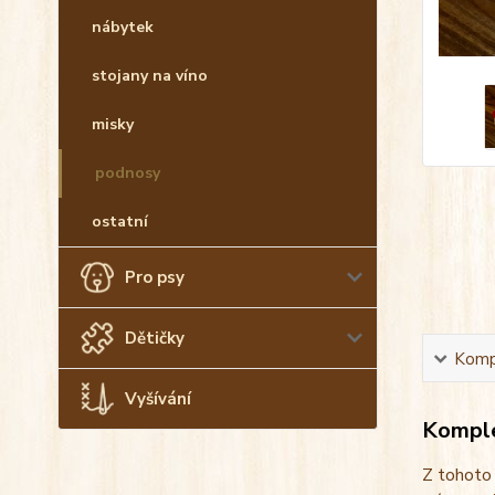
nábytek
stojany na víno
misky
podnosy
ostatní
Pro psy
Dětičky
Kompl
Vyšívání
Komple
Z tohoto