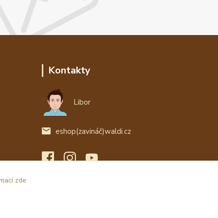
Kontakty
Libor
eshop(zavináč)waldi.cz
rmací zde