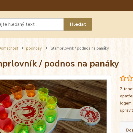
Máte 
Hledat
chat n
Domácnost
podnosy
Štamprlovník / podnos na panáky
prlovník / podnos na panáky
Z toho
opatře
logem.
upravi
Dos