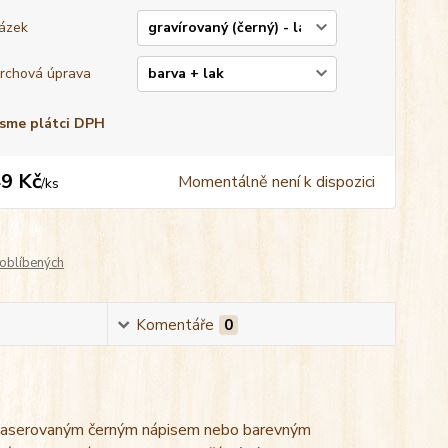
ázek
rchová úprava
sme plátci DPH
9 Kč
Momentálně není k dispozici
/
ks
oblíbených
Komentáře
0
 laserovaným černým nápisem nebo barevným