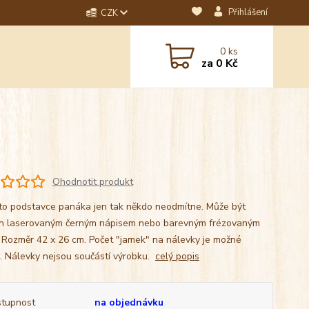
Přihlášení
CZK
dotaz? Napište nám na
0
ks
ebo email.
za
0 Kč
Ohodnotit produkt
to podstavce panáka jen tak někdo neodmítne. Může být
n laserovaným černým nápisem nebo barevným frézovaným
 Rozměr 42 x 26 cm. Počet "jamek" na nálevky je možné
t. Nálevky nejsou součástí výrobku.
celý popis
tupnost
na objednávku