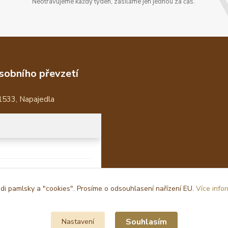
Neotravujeme každý týden, zasíláme jen jednou za čas.
sobního převzetí
1533, Napajedla
i pamlsky a "cookies". Prosíme o odsouhlasení nařízení EU.
Více info
Souhlasím
Nastavení