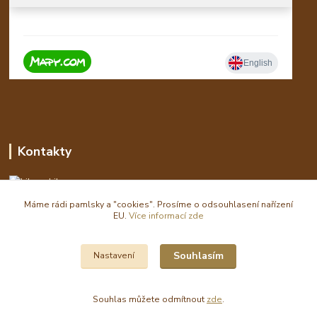
Kontakty
Libor
Máme rádi pamlsky a "cookies". Prosíme o odsouhlasení nařízení
eshop(zavináč)waldi.cz
EU.
Více informací zde
Souhlasím
Nastavení
Souhlas můžete odmítnout
zde
.
Vytvořeno na
Eshop-rychle.cz