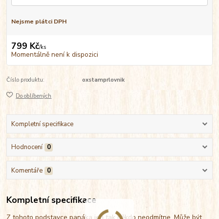
Nejsme plátci DPH
799 Kč
/
ks
Momentálně není k dispozici
Číslo produktu:
oxstamprlovnik
Do oblíbených
Kompletní specifikace
Hodnocení
0
Komentáře
0
Kompletní specifikace
Z tohoto podstavce panáka jen tak někdo neodmítne. Může být