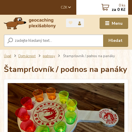
0
ks
CZK
za
0 Kč
Menu
Hledat
Úvod
Domácnost
podnosy
Štamprlovník / podnos na panáky
Štamprlovník / podnos na panáky