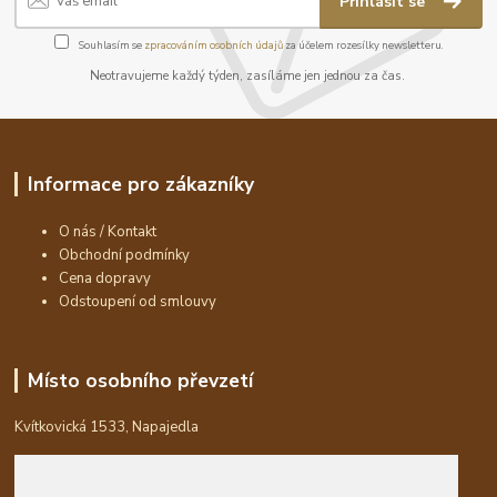
Přihlásit se
Souhlasím se
zpracováním osobních údajů
za účelem rozesílky newsletteru.
Neotravujeme každý týden, zasíláme jen jednou za čas.
Informace pro zákazníky
O nás / Kontakt
Obchodní podmínky
Cena dopravy
Odstoupení od smlouvy
Místo osobního převzetí
Kvítkovická 1533, Napajedla