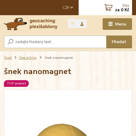
0
ks
CZK
za
0 Kč
Menu
Hledat
Úvod
Geocaching
šnek nanomagnet
šnek nanomagnet
TOP produkt