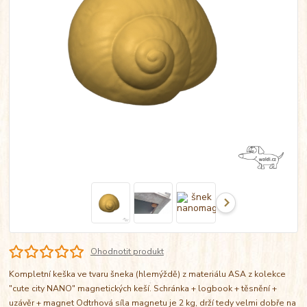
Ohodnotit produkt
Kompletní keška ve tvaru šneka (hlemýždě) z materiálu ASA z kolekce
"cute city NANO" magnetických keší. Schránka + logbook + těsnění +
uzávěr + magnet Odtrhová síla magnetu je 2 kg, drží tedy velmi dobře na