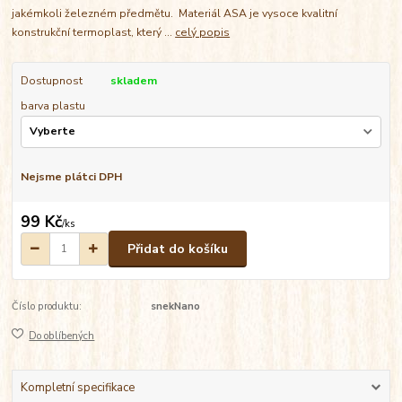
jakémkoli železném předmětu. Materiál ASA je vysoce kvalitní
konstrukční termoplast, který ...
celý popis
Dostupnost
skladem
barva plastu
Nejsme plátci DPH
99 Kč
/
ks
Přidat do košíku
Číslo produktu:
snekNano
Do oblíbených
Kompletní specifikace