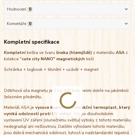
Hodnocení
0
Komentáře
0
Kompletní specifikace
Kompletní
keška ve tvaru
šneka (hlemýždě)
z materiálu
ASA
z
kolekce "
cute city
NANO"
magnetických
keší.
Schránka + logbook + těsnění + uzávěr + magnet
Odtrhová síla magnetu je 2 kg, drží tedy velmi dobře na jakémkoli
železném předmětu.
Materiál ASA je
vysoce kvalitní konstrukční termoplast, který
vyniká odolností proti UV záření
. Ani po dlouhodobém
vystavení UV záření (slunečnímu světlu) výtisky z tohoto materiálu
nedegradují ani nežloutnou. Dalšími výhodami tohoto materiálu
jsou dobrá mechanická odolnost, tuhost a nadstandardní tepelná