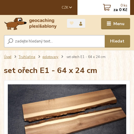
0
ks
CZK
za
0 Kč
Menu
Hledat
Úvod
Truhlařina
polotovary
set ořech E1 - 64 x 24 cm
set ořech E1 - 64 x 24 cm