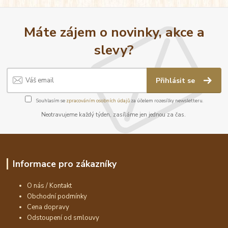
Máte zájem o novinky, akce a
slevy?
Přihlásit se
Souhlasím se
zpracováním osobních údajů
za účelem rozesílky newsletteru.
Neotravujeme každý týden, zasíláme jen jednou za čas.
Informace pro zákazníky
O nás / Kontakt
Obchodní podmínky
Cena dopravy
Odstoupení od smlouvy