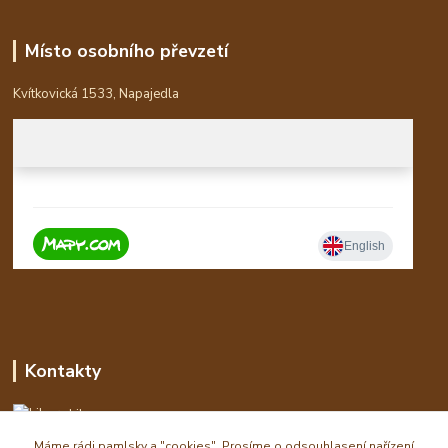
Místo osobního převzetí
Kvítkovická 1533, Napajedla
Kontakty
Libor
Máme rádi pamlsky a "cookies". Prosíme o odsouhlasení nařízení