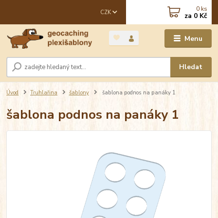
0
ks
CZK
za
0 Kč
Menu
Hledat
Úvod
Truhlařina
šablony
šablona podnos na panáky 1
šablona podnos na panáky 1