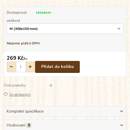
Dostupnost
skladem
velikost
Nejsme plátci DPH
269 Kč
/
ks
Přidat do košíku
Číslo produktu:
-1
Do oblíbených
Kompletní specifikace
Hodnocení
0