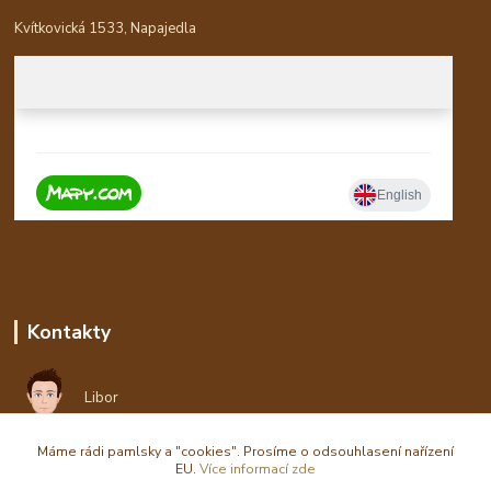
Kvítkovická 1533, Napajedla
Kontakty
Libor
Máme rádi pamlsky a "cookies". Prosíme o odsouhlasení nařízení
eshop(zavináč)waldi.cz
EU.
Více informací zde