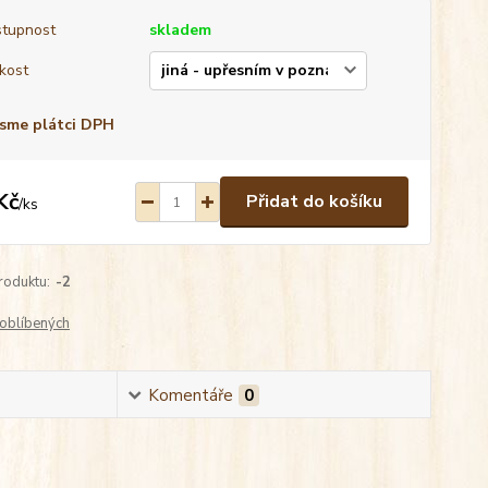
tupnost
skladem
ikost
sme plátci DPH
Kč
Přidat do košíku
/
ks
roduktu:
-2
oblíbených
Komentáře
0