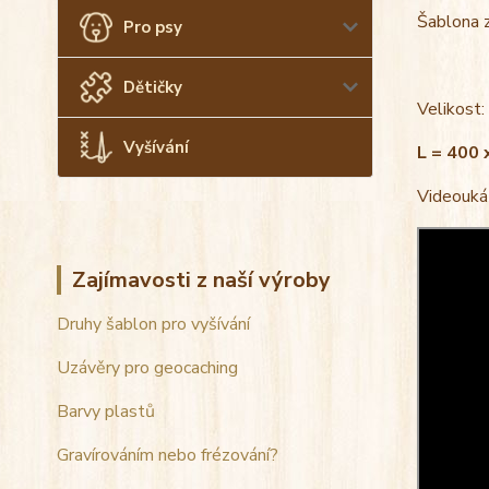
Šablona z
Pro psy
Dětičky
Velikost:
Vyšívání
L = 400
Videoukáz
Zajímavosti z naší výroby
Druhy šablon pro vyšívání
Uzávěry pro geocaching
Barvy plastů
Gravírováním nebo frézování?