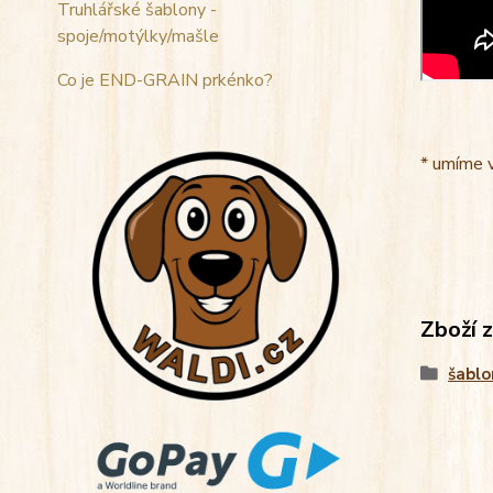
Truhlářské šablony -
spoje/motýlky/mašle
Co je END-GRAIN prkénko?
* umíme 
Zboží 
šablo