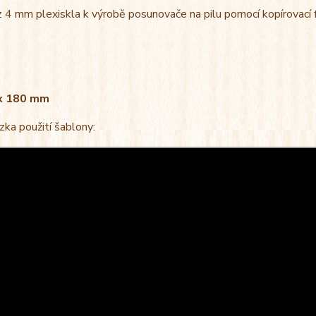
 4 mm plexiskla k výrobě posunovače na pilu pomocí kopírovací f
 x 180 mm
ka použití šablony: