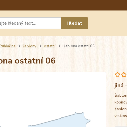
Máte 
Hledat
chat n
ruhlařina
šablony
ostatní
šablona ostatní 06
ona ostatní 06
jiná
Šablon
kopíro
šablon
veliko