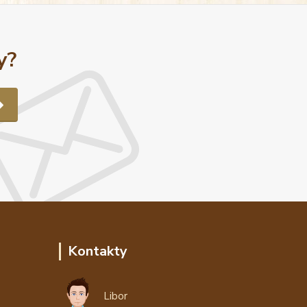
y?
Kontakty
Libor