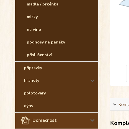
madla / prkénka
misky
na víno
podnosy na panáky
příslušenství
přípravky
hranoly
polotovary
Kompl
dýhy
Domácnost
Komple