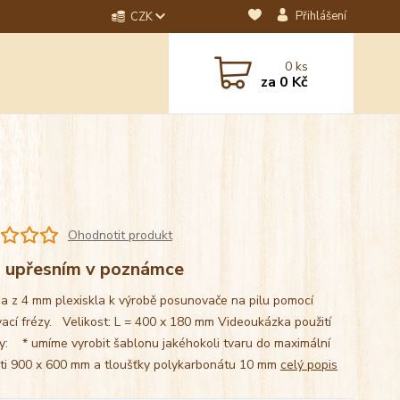
Přihlášení
CZK
dotaz? Napište nám na
0
ks
ebo email.
za
0 Kč
Ohodnotit produkt
 - upřesním v poznámce
a z 4 mm plexiskla k výrobě posunovače na pilu pomocí
vací frézy. Velikost: L = 400 x 180 mm Videoukázka použití
y: * umíme vyrobit šablonu jakéhokoli tvaru do maximální
sti 900 x 600 mm a tloušťky polykarbonátu 10 mm
celý popis