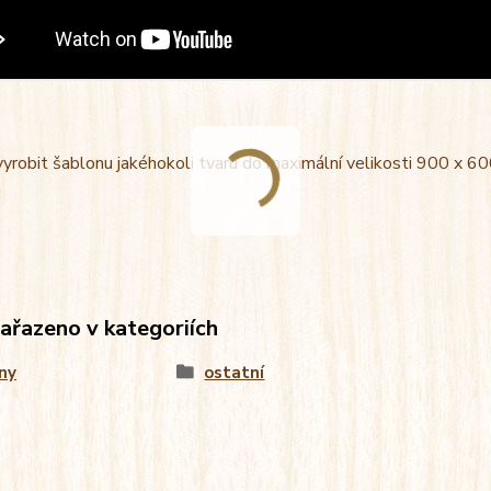
vyrobit šablonu jakéhokoli tvaru do maximální velikosti 900 x
zařazeno v kategoriích
ny
ostatní