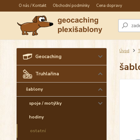
O nás / Kontakt
Obchodní podmínky
Cena dopravy
Úvod
T
Geocaching
šabl
Truhlařina
šablony
spoje / motýlky
hodiny
ostatní