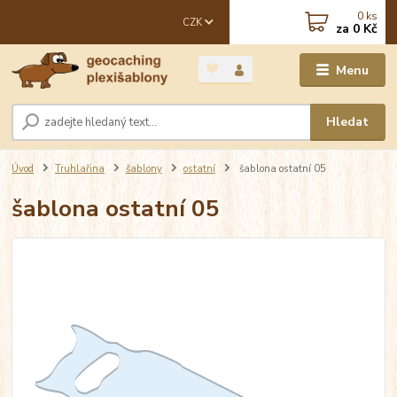
0
ks
CZK
za
0 Kč
Menu
Hledat
Úvod
Truhlařina
šablony
ostatní
šablona ostatní 05
šablona ostatní 05