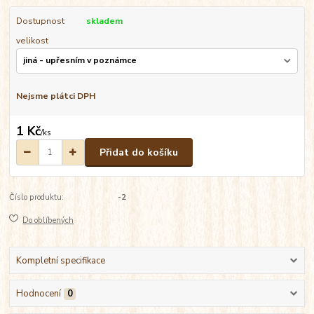
Dostupnost
skladem
velikost
Nejsme plátci DPH
1 Kč
/
ks
Přidat do košíku
Číslo produktu:
-2
Do oblíbených
Kompletní specifikace
Hodnocení
0