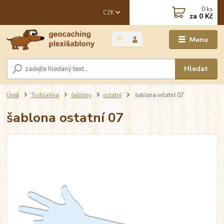
0
ks
CZK
za
0 Kč
Menu
Hledat
Úvod
Truhlařina
šablony
ostatní
šablona ostatní 07
šablona ostatní 07