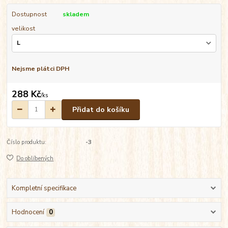
Dostupnost
skladem
velikost
Nejsme plátci DPH
288 Kč
/
ks
Přidat do košíku
Číslo produktu:
-3
Do oblíbených
Kompletní specifikace
Hodnocení
0