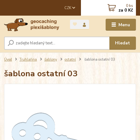
0
ks
CZK
za
0 Kč
Menu
Hledat
Úvod
Truhlařina
šablony
ostatní
šablona ostatní 03
šablona ostatní 03