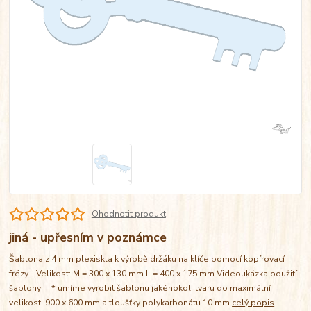
Ohodnotit produkt
jiná - upřesním v poznámce
Šablona z 4 mm plexiskla k výrobě držáku na klíče pomocí kopírovací
frézy. Velikost: M = 300 x 130 mm L = 400 x 175 mm Videoukázka použití
šablony: * umíme vyrobit šablonu jakéhokoli tvaru do maximální
velikosti 900 x 600 mm a tloušťky polykarbonátu 10 mm
celý popis