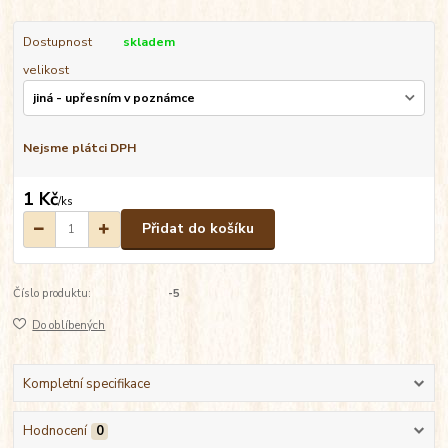
Dostupnost
skladem
velikost
Nejsme plátci DPH
1 Kč
/
ks
Přidat do košíku
Číslo produktu:
-5
Do oblíbených
Kompletní specifikace
Hodnocení
0