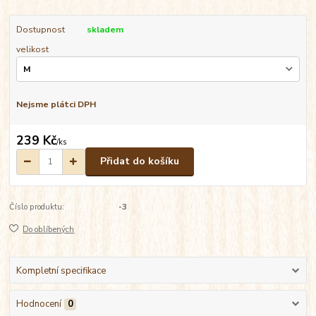
Dostupnost
skladem
velikost
Nejsme plátci DPH
239 Kč
/
ks
Přidat do košíku
Číslo produktu:
-3
Do oblíbených
Kompletní specifikace
Hodnocení
0