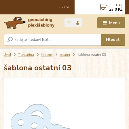
0
ks
CZK
za
0 Kč
Menu
Hledat
Úvod
Truhlařina
šablony
ostatní
šablona ostatní 03
šablona ostatní 03