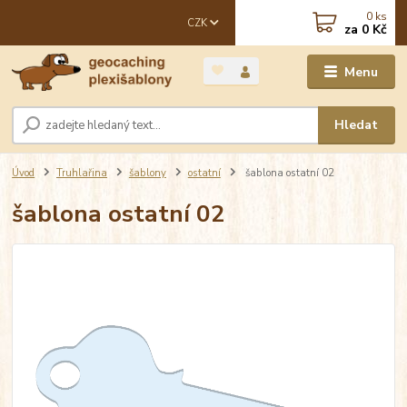
0
ks
CZK
za
0 Kč
Menu
Hledat
Úvod
Truhlařina
šablony
ostatní
šablona ostatní 02
šablona ostatní 02