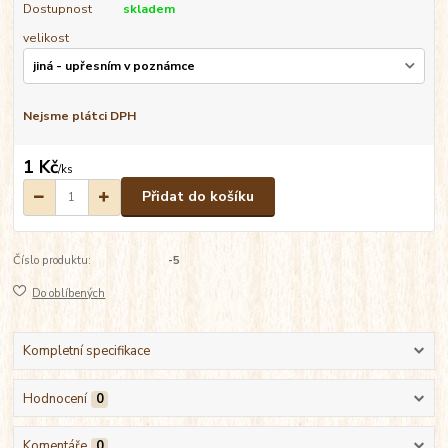
Dostupnost
skladem
velikost
Nejsme plátci DPH
1 Kč
/
ks
Přidat do košíku
Číslo produktu:
-5
Do oblíbených
Kompletní specifikace
Hodnocení
0
Komentáře
0