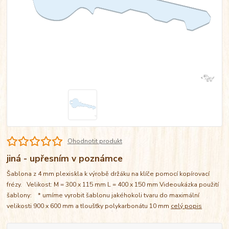
Ohodnotit produkt
jiná - upřesním v poznámce
Šablona z 4 mm plexiskla k výrobě držáku na klíče pomocí kopírovací
frézy. Velikost: M = 300 x 115 mm L = 400 x 150 mm Videoukázka použití
šablony: * umíme vyrobit šablonu jakéhokoli tvaru do maximální
velikosti 900 x 600 mm a tloušťky polykarbonátu 10 mm
celý popis