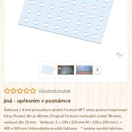
Ohodnotit produkt
jiná - upřesním v poznámce
Šablona z 4 mm plexiskla k výrobě Festool MFT stolu pomocí kopírovací
frézy. Rozteč děr je 48 mm (Originál Festool má hrubší rozteč 96 mm),
velikost děr 20 mm. Velikost: S = 200 x 150 mm M = 300 x 200 mm L =
400 x 300 mm Videoukázka použití šablony: * umíme vyrobit šablonu