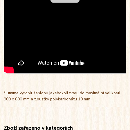
* umíme vyrobit šablonu jakéhokoli tvaru do maximální velikosti
900 x 600 mm a tloušťky polykarbonátu 10 mm
Zboží zařazeno v kategoriích