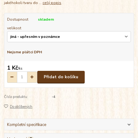
jakéhokoli tvaru do ...
celý popis
Dostupnost
skladem
velikost
Nejsme plátci DPH
1 Kč
/
ks
Přidat do košíku
Číslo produktu:
-4
Do oblíbených
Kompletní specifikace