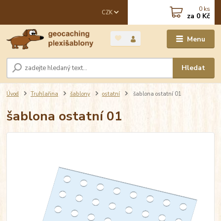
0
ks
CZK
za
0 Kč
Menu
Hledat
Úvod
Truhlařina
šablony
ostatní
šablona ostatní 01
šablona ostatní 01