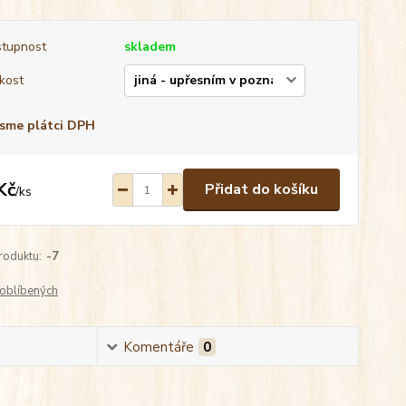
tupnost
skladem
ikost
sme plátci DPH
Kč
Přidat do košíku
/
ks
roduktu:
-7
oblíbených
Komentáře
0