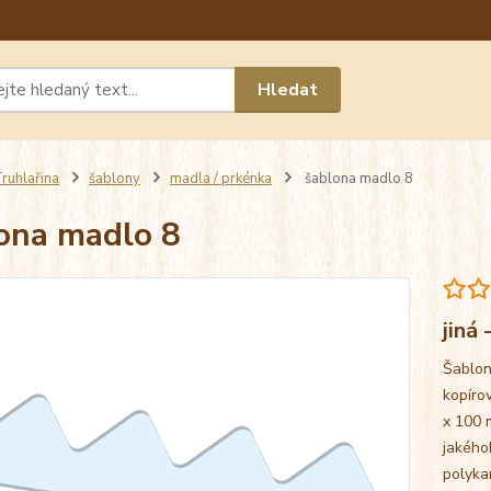
Máte 
Hledat
chat n
ruhlařina
šablony
madla / prkénka
šablona madlo 8
ona madlo 8
jiná
Šablon
kopíro
x 100 
jakého
polyk