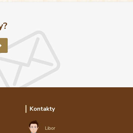
y?
Kontakty
Libor