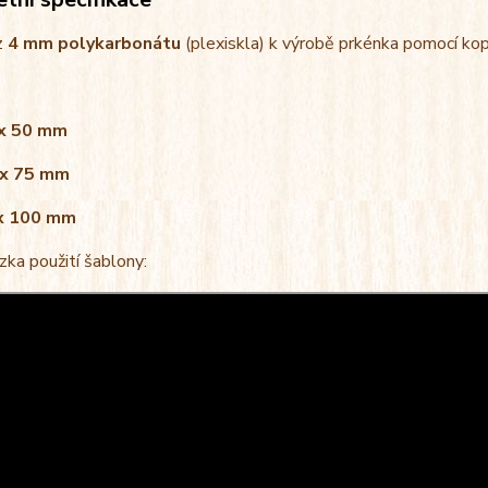
z
4 mm polykarbonátu
(plexiskla) k výrobě prkénka pomocí kopí
 x 50 mm
 x 75 mm
 x 100 mm
ka použití šablony: