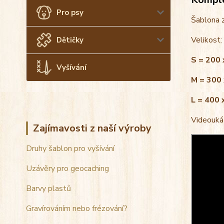
Pro psy
Šablona 
Velikost:
Dětičky
S = 200
Vyšívání
M = 300
L = 400
Videoukáz
Zajímavosti z naší výroby
Druhy šablon pro vyšívání
Uzávěry pro geocaching
Barvy plastů
Gravírováním nebo frézování?