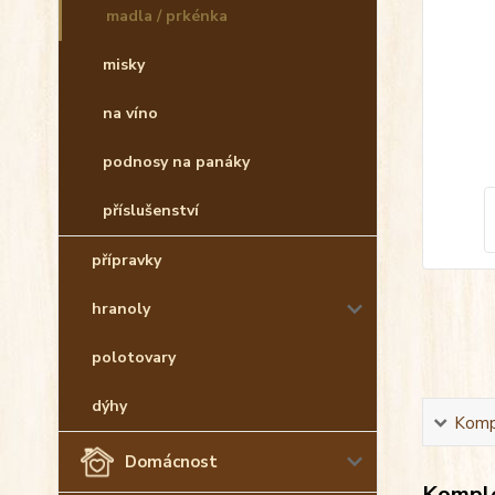
madla / prkénka
misky
na víno
podnosy na panáky
příslušenství
přípravky
hranoly
polotovary
dýhy
Kompl
Domácnost
Komple