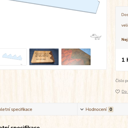
Dos
vel
Nej
1 
Číslo p
Do 
etní specifikace
Hodnocení
0
tní specifikace