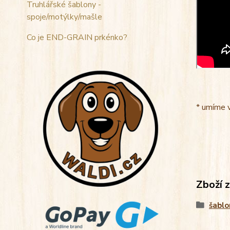
Truhlářské šablony -
spoje/motýlky/mašle
Co je END-GRAIN prkénko?
* umíme 
Zboží 
šablo