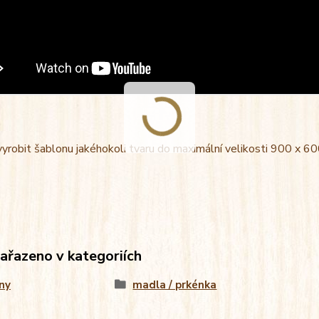
vyrobit šablonu jakéhokoli tvaru do maximální velikosti 900 x
zařazeno v kategoriích
ny
madla / prkénka