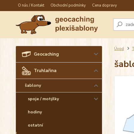
O nás / Kontakt
Obchodní podmínky
Cena dopravy
Úvod
T
Geocaching
šabl
Truhlařina
šablony
spoje / motýlky
hodiny
ostatní