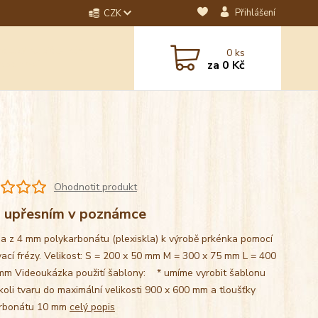
Přihlášení
CZK
dotaz? Napište nám na
0
ks
ebo email.
za
0 Kč
Ohodnotit produkt
 - upřesním v poznámce
a z 4 mm polykarbonátu (plexiskla) k výrobě prkénka pomocí
vací frézy. Velikost: S = 200 x 50 mm M = 300 x 75 mm L = 400
mm Videoukázka použití šablony: * umíme vyrobit šablonu
koli tvaru do maximální velikosti 900 x 600 mm a tloušťky
arbonátu 10 mm
celý popis