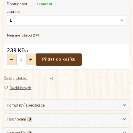
Dostupnost
skladem
velikost
Nejsme plátci DPH
239 Kč
/
ks
Přidat do košíku
Číslo produktu:
-6
Do oblíbených
Kompletní specifikace
Hodnocení
0