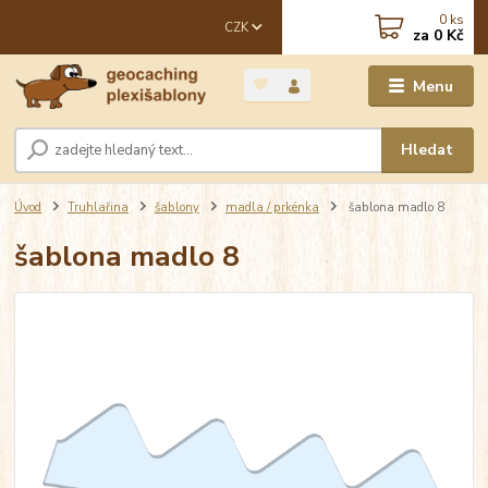
0
ks
CZK
za
0 Kč
Menu
Hledat
Úvod
Truhlařina
šablony
madla / prkénka
šablona madlo 8
šablona madlo 8