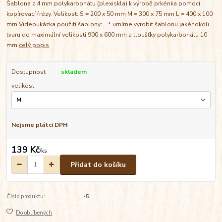
Šablona z 4 mm polykarbonátu (plexiskla) k výrobě prkénka pomocí
kopírovací frézy. Velikost: S = 200 x 50 mm M = 300 x 75 mm L = 400 x 100
mm Videoukázka použití šablony: * umíme vyrobit šablonu jakéhokoli
tvaru do maximální velikosti 900 x 600 mm a tloušťky polykarbonátu 10
mm
celý popis
Dostupnost
skladem
velikost
Nejsme plátci DPH
139 Kč
/
ks
Přidat do košíku
Číslo produktu:
-5
Do oblíbených