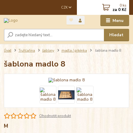
0
ks
CZK
za
0 Kč
Menu
Hledat
Úvod
Truhlařina
šablony
madla / prkénka
šablona madlo 8
šablona madlo 8
Ohodnotit produkt
M