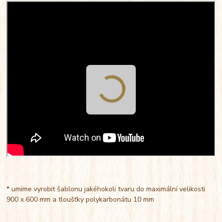
* umíme vyrobit šablonu jakéhokoli tvaru do maximální velikosti
900 x 600 mm a tloušťky polykarbonátu 10 mm