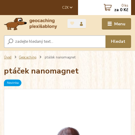
0
ks
CZK
za
0 Kč
Menu
Hledat
Úvod
Geocaching
ptáček nanomagnet
ptáček nanomagnet
Novinka