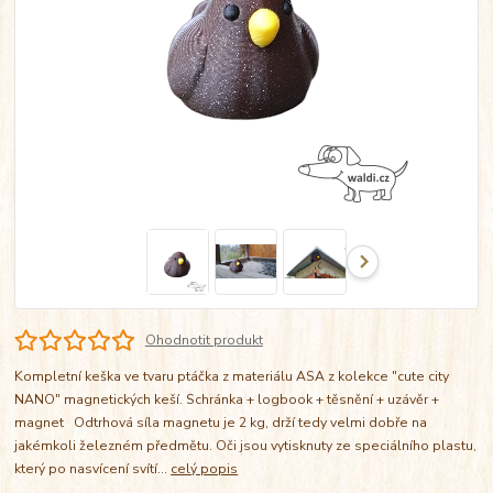
Ohodnotit produkt
Kompletní keška ve tvaru ptáčka z materiálu ASA z kolekce "cute city
NANO" magnetických keší. Schránka + logbook + těsnění + uzávěr +
magnet Odtrhová síla magnetu je 2 kg, drží tedy velmi dobře na
jakémkoli železném předmětu. Oči jsou vytisknuty ze speciálního plastu,
který po nasvícení svítí...
celý popis