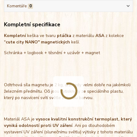
Komentáře
0
Kompletní specifikace
Kompletní
keška ve tvaru
ptáčka
z materiálu
ASA
z kolekce
"
cute city
NANO"
magnetických
keší.
Schránka + logbook + těsnění + uzávěr + magnet
Odtrhová síla magnetu je 2 kg, drží tedy velmi dobře na jakémkoli
železném předmětu. Oči jsou vytisknuty ze speciálního plastu,
který po nasvícení svítí světle zelenou barvou.
Materiál ASA je
vysoce kvalitní konstrukční termoplast, který
vyniká odolností proti UV záření
. Ani po dlouhodobém
vystavení UV záření (slunečnímu světlu) výtisky z tohoto materiálu