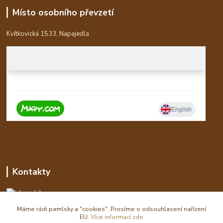
Místo osobního převzetí
Kvítkovická 1533, Napajedla
Kontakty
Libor
Máme rádi pamlsky a "cookies". Prosíme o odsouhlasení nařízení
eshop(zavináč)waldi.cz
EU.
Více informací zde