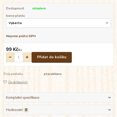
Dostupnost
skladem
barva plastu
Nejsme plátci DPH
99 Kč
/
ks
Přidat do košíku
Číslo produktu:
ptacekNano
Do oblíbených
Kompletní specifikace
Hodnocení
0