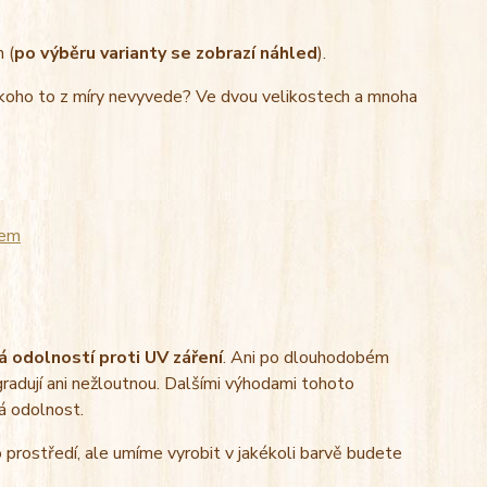
 (
po výběru varianty se zobrazí náhled
).
 koho to z míry nevyvede? Ve dvou velikostech a mnoha
tem
á odolností proti UV záření
. Ani po dlouhodobém
radují ani nežloutnou. Dalšími výhodami tohoto
á odolnost.
prostředí, ale umíme vyrobit v jakékoli barvě budete