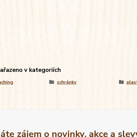
zařazeno v kategoriích
aching
schránky
plas
áte zájem o novinky, akce a slev