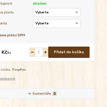
tupnost
skladem
va plastu
ianta
sme plátci DPH
 Kč
Přidat do košíku
/
ks
roduktu:
PoopKes
oblíbených
Komentáře
0