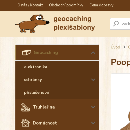
O nás / Kontakt
Obchodní podmínky
Cena dopravy
Úvod
G
Geocaching
Poop
elektronika
schránky
příslušenství
Truhlařina
Domácnost