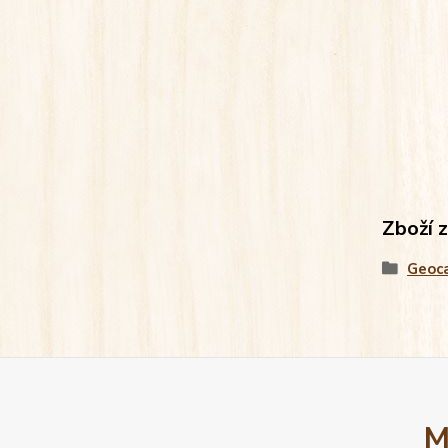
Zboží 
Geoc
M