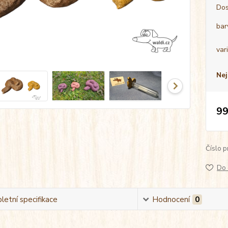
Dos
bar
var
Nej
99
Číslo p
Do 
etní specifikace
Hodnocení
0