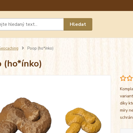
Máte 
Hledat
chat n
eocaching
Poop (ho*ínko)
 (ho*ínko)
Komple
varian
díky k
míry n
schrán