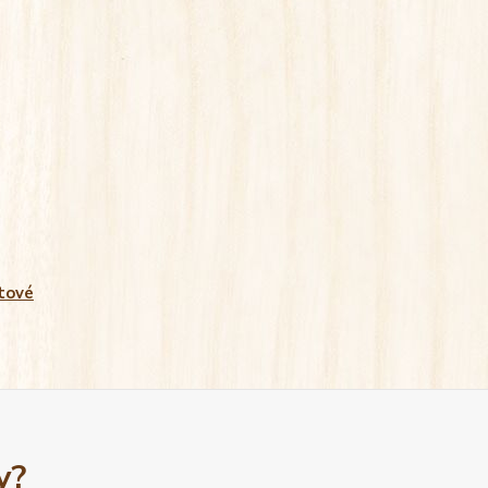
tové
y?