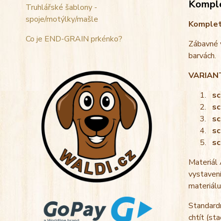
Komple
Truhlářské šablony -
spoje/motýlky/mašle
Komple
Co je END-GRAIN prkénko?
Zábavné v
barvách.
VARIAN
sc
sc
sc
sc
sc
Materiál
vystavení
materiálu
Standardn
chtít (st