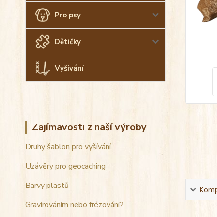
Pro psy
Dětičky
Vyšívání
Zajímavosti z naší výroby
Druhy šablon pro vyšívání
Uzávěry pro geocaching
Barvy plastů
Kompl
Gravírováním nebo frézování?