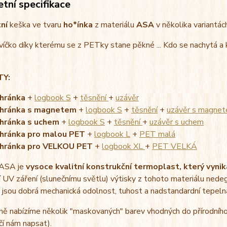
tní specifikace
tní
keška ve tvaru
ho*ínka
z materiálu
ASA
v několika variantách
íčko díky kterému se z PETky stane pěkné ... Kdo se nachytá a
TY:
hránka
+
logbook S
+
těsnění
+
uzávěr
hránka s magnetem
+
logbook S
+
těsnění
+
uzávěr s magne
hránka s uchem
+
logbook S
+
těsnění
+
uzávěr s uchem
hránka pro malou PET
+
logbook L
+
PET malá
hránka pro VELKOU PET
+
logbook XL
+
PET VELKÁ
 ASA je
vysoce kvalitní konstrukční termoplast, který vynik
 UV záření (slunečnímu světlu) výtisky z tohoto materiálu nedeg
 jsou dobrá mechanická odolnost, tuhost a nadstandardní tepeln
ě nabízíme několik "maskovaných" barev vhodných do přírodního 
ačí nám napsat).