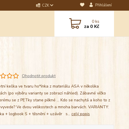
Přihlášení
CZK
dotaz? Napište nám na
0
ks
ebo email.
za
0 Kč
Ohodnotit produkt
tní keška ve tvaru ho*ínka z materiálu ASA v několika
tách (po výběru varianty se zobrazí náhled). Zábavné víčko
terému se z PETky stane pěkné ... Kdo se nachytá a koho to z
evyvede? Ve dvou velikostech a mnoha barvách. VARIANTY:
ka + logbook S + těsnění + uzávěr s...
celý popis