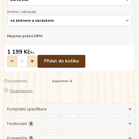
jméno / obrázek
Nejsme plátci DPH
1 199 Kč
/
ks
Přidat do košíku
Číslo produktu:
popomon-8
Do oblíbených
Kompletní specifikace
Hodnocení
0
Komentáře
0