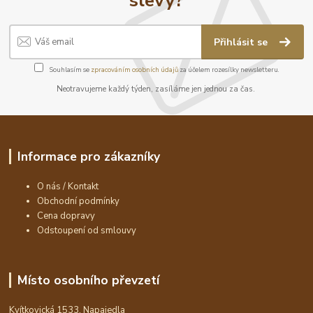
Přihlásit se
Souhlasím se
zpracováním osobních údajů
za účelem rozesílky newsletteru.
Neotravujeme každý týden, zasíláme jen jednou za čas.
Informace pro zákazníky
O nás / Kontakt
Obchodní podmínky
Cena dopravy
Odstoupení od smlouvy
Místo osobního převzetí
Kvítkovická 1533, Napajedla