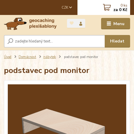
0
ks
CZK
za
0 Kč
Menu
Hledat
Úvod
Domácnost
nábytek
podstavec pod monitor
podstavec pod monitor