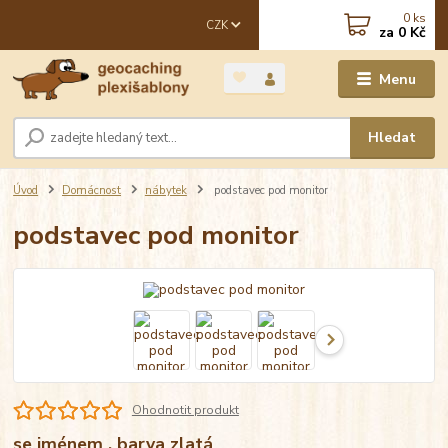
0
ks
CZK
za
0 Kč
Menu
Hledat
Úvod
Domácnost
nábytek
podstavec pod monitor
podstavec pod monitor
Ohodnotit produkt
se jménem , barva zlatá