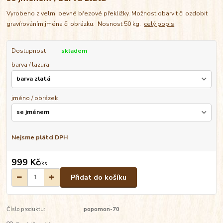
Vyrobeno z velmi pevné březové překližky. Možnost obarvit či ozdobit
gravírováním jména či obrázku. Nosnost 50 kg.
celý popis
Dostupnost
skladem
barva / lazura
jméno / obrázek
Nejsme plátci DPH
999 Kč
/
ks
Přidat do košíku
Číslo produktu:
popomon-70