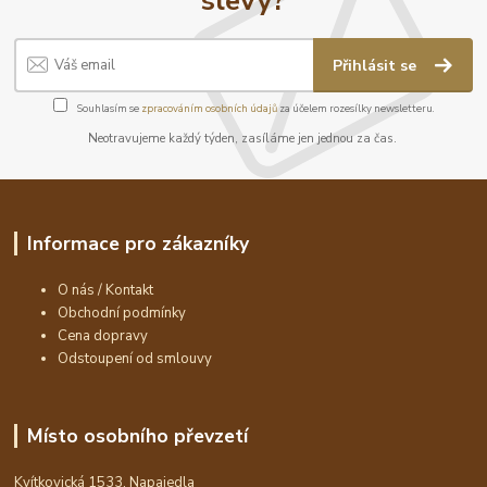
Přihlásit se
Souhlasím se
zpracováním osobních údajů
za účelem rozesílky newsletteru.
Neotravujeme každý týden, zasíláme jen jednou za čas.
Informace pro zákazníky
O nás / Kontakt
Obchodní podmínky
Cena dopravy
Odstoupení od smlouvy
Místo osobního převzetí
Kvítkovická 1533, Napajedla