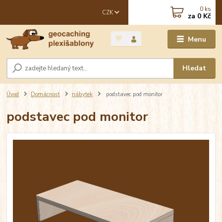
0
ks
CZK
za
0 Kč
Menu
Hledat
Úvod
Domácnost
nábytek
podstavec pod monitor
podstavec pod monitor