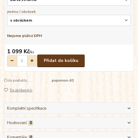
jméno / obrázek
Nejsme plátci DPH
1 099 Kč
/
ks
Přidat do košíku
Číslo produktu:
popomon-63
Do oblíbených
Kompletní specifikace
Hodnocení
0
Komentáře
0