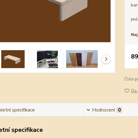
bar
jmé
Nej
89
Číslo p
Do 
etní specifikace
Hodnocení
0
tní specifikace