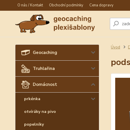
O nás / Kontakt
Obchodní podmínky
Cena dopravy
Úvod
Geocaching
pods
Truhlařina
Domácnost
prkénka
otvíráky na pivo
popelníky