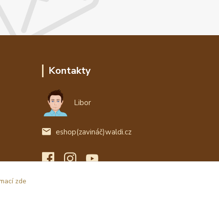
Kontakty
Libor
eshop(zavináč)waldi.cz
rmací zde