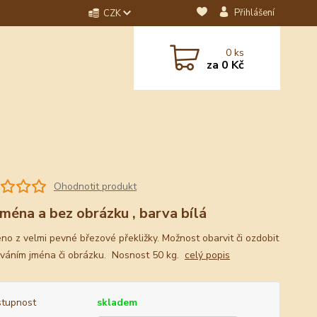
Přihlášení
CZK
dotaz? Napište nám na
0
ks
ebo email.
za
0 Kč
Ohodnotit produkt
jména a bez obrázku , barva bílá
no z velmi pevné březové překližky. Možnost obarvit či ozdobit
ováním jména či obrázku. Nosnost 50 kg.
celý popis
tupnost
skladem