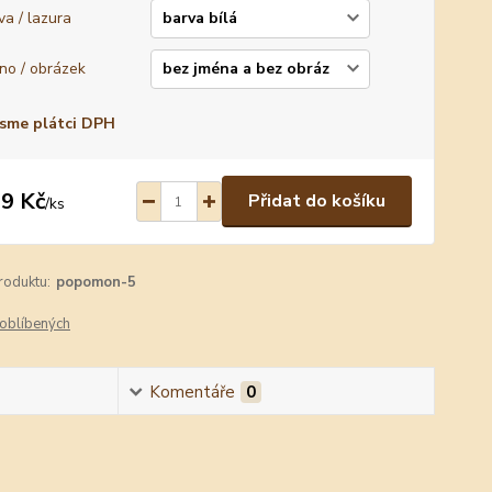
va / lazura
no / obrázek
sme plátci DPH
9 Kč
Přidat do košíku
/
ks
roduktu:
popomon-5
oblíbených
Komentáře
0