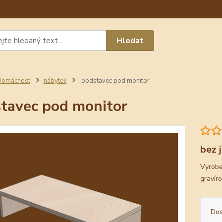
Máte 
Hledat
chat n
Domácnost
nábytek
podstavec pod monitor
tavec pod monitor
bez 
Vyrobe
gravír
Dos