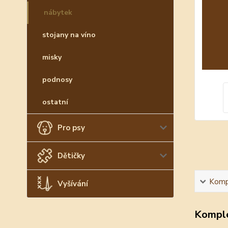
nábytek
stojany na víno
misky
podnosy
ostatní
Pro psy
Dětičky
Kompl
Vyšívání
Komple