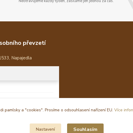
Neotravujeme každý týden, zasíláme jen jednou za čas.
sobního převzetí
1533, Napajedla
i pamlsky a "cookies". Prosíme o odsouhlasení nařízení EU.
Více info
Souhlasím
Nastavení