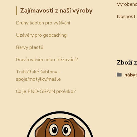
Vyrobeno 
Zajímavosti z naší výroby
Nosnost 
Druhy šablon pro vyšívání
Uzávěry pro geocaching
Barvy plastů
Gravírováním nebo frézování?
Zboží 
Truhlářské šablony -
náby
spoje/motýlky/mašle
Co je END-GRAIN prkénko?